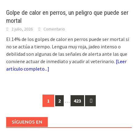
Golpe de calor en perros, un peligro que puede ser
mortal
2 julio, 2026
Comentario
El 14% de los golpes de calor en perros puede ser mortal si
no se actúa a tiempo. Lengua muy roja, jadeo intenso o
debilidad son algunas de las señales de alerta ante las que
conviene actuar de inmediato y acudir al veterinario.
[
Leer
artículo completo...
]
Ir
1
2
…
423
a
las
SÍGUENOS EN
entradas