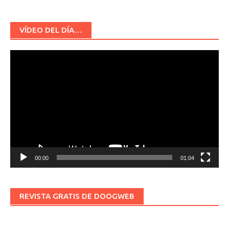
VÍDEO DEL DÍA…
Reproductor
de
vídeo
00:00
01:04
REVISTA GRATIS DE DOOGWEB