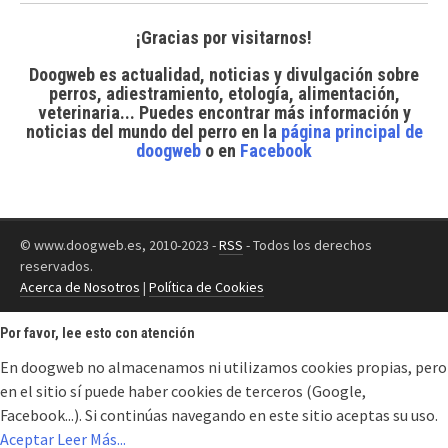
¡Gracias por visitarnos!
Doogweb es actualidad, noticias y divulgación sobre
perros, adiestramiento, etología, alimentación,
veterinaria... Puedes encontrar
más información y
noticias del mundo del perro
en la
página principal de
doogweb
o en
Facebook
© www.doogweb.es, 2010-2023 -
RSS
- Todos los derechos
reservados.
Acerca de Nosotros
|
Política de Cookies
Por favor, lee esto con atención
En doogweb no almacenamos ni utilizamos cookies propias, pero
en el sitio sí puede haber cookies de terceros (Google,
Facebook...). Si continúas navegando en este sitio aceptas su uso.
Aceptar
Leer Más...