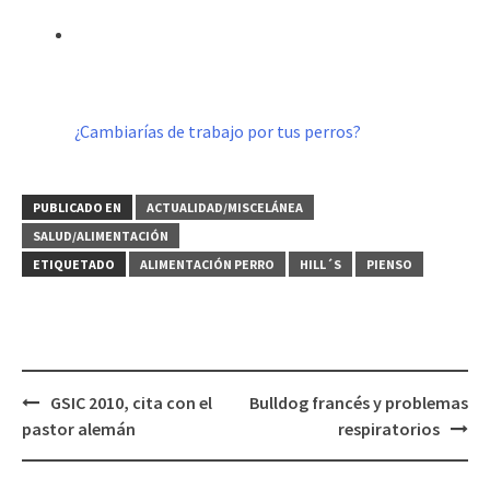
¿Cambiarías de trabajo por tus perros?
PUBLICADO EN
ACTUALIDAD/MISCELÁNEA
SALUD/ALIMENTACIÓN
ETIQUETADO
ALIMENTACIÓN PERRO
HILL´S
PIENSO
Navegación
GSIC 2010, cita con el
Bulldog francés y problemas
de
pastor alemán
respiratorios
entradas