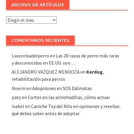
ARCHIVO DE ARTÍCULOS
Archivo
de
artículos
COMENTARIOS RECIENTES
Lasonrisadelperro
en
Las 20 razas de perro más raras
y desconocidas en EE.UU. son…
ALEJANDRO VAZQUEZ MENDOZA
en
Kerdog
,
rehabilitación para perros
Noemi
en
Adopciones en SOS Dálmatas
paty
en
Cortes en las almohadillas, cómo actuar
Isabel
en
Caniche Toy del Nilo en opiniones y reseñas:
qué debes saber antes de adoptar