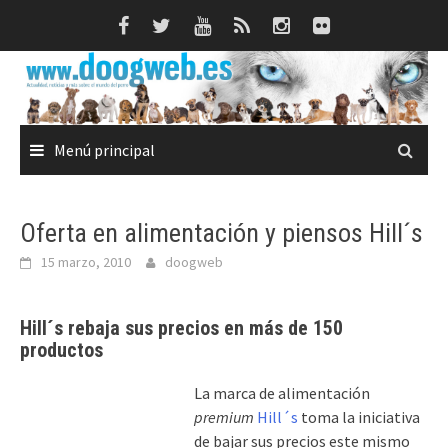
Saltar
al
contenido
Menú principal
Oferta en alimentación y piensos Hill´s
15 marzo, 2010
doogweb
Hill´s rebaja sus precios en más de 150
productos
La marca de alimentación
premium
Hill´s
toma la iniciativa
de bajar sus precios este mismo