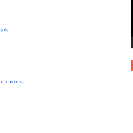
v
ado de…
oco más cerca