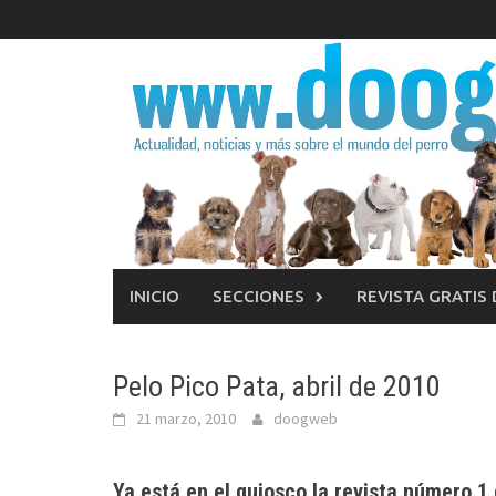
Saltar
al
contenido
INICIO
SECCIONES
REVISTA GRATIS
Pelo Pico Pata, abril de 2010
21 marzo, 2010
doogweb
Ya está en el quiosco la revista número 