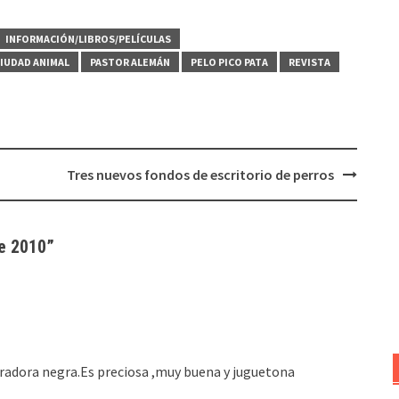
INFORMACIÓN/LIBROS/PELÍCULAS
IUDAD ANIMAL
PASTOR ALEMÁN
PELO PICO PATA
REVISTA
Tres nuevos fondos de escritorio de perros
de 2010
”
abradora negra.Es preciosa ,muy buena y juguetona