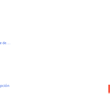
me de…
opción