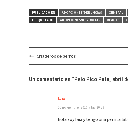
PUBLICADO EN
ADOPCIONES/DENUNCIAS
GENERAL
ETIQUETADO
ADOPCIONES/DENUNCIAS
BEAGLE
C
Navegación
Criaderos de perros
de
entradas
Un comentario en “
Pelo Pico Pata, abril 
laia
20 noviembre, 2010 a las 20:33
hola,soy laia y tengo una perrita l