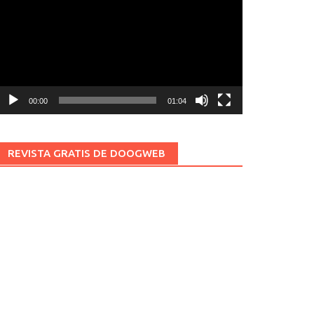
ídeo
00:00
01:04
REVISTA GRATIS DE DOOGWEB