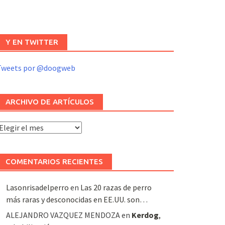
Y EN TWITTER
Tweets por @doogweb
ARCHIVO DE ARTÍCULOS
rchivo
e
rtículos
COMENTARIOS RECIENTES
Lasonrisadelperro
en
Las 20 razas de perro
más raras y desconocidas en EE.UU. son…
ALEJANDRO VAZQUEZ MENDOZA
en
Kerdog
,