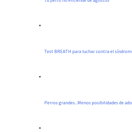
Tu perro no entiende de agostos
Test BREATH para luchar contra el síndro
Perros grandes...Menos posibilidades de ad