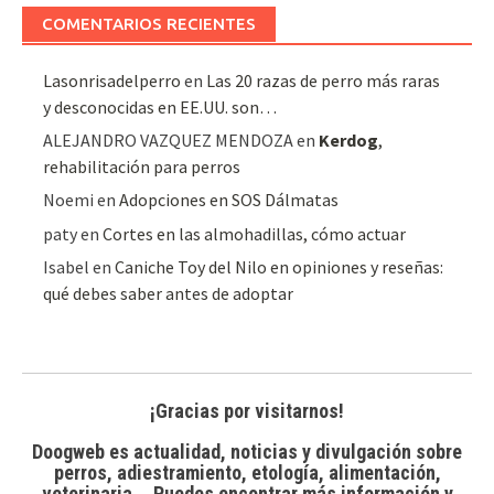
artículos
COMENTARIOS RECIENTES
Lasonrisadelperro
en
Las 20 razas de perro más raras
y desconocidas en EE.UU. son…
ALEJANDRO VAZQUEZ MENDOZA
en
Kerdog
,
rehabilitación para perros
Noemi
en
Adopciones en SOS Dálmatas
paty
en
Cortes en las almohadillas, cómo actuar
Isabel
en
Caniche Toy del Nilo en opiniones y reseñas:
qué debes saber antes de adoptar
¡Gracias por visitarnos!
Doogweb es actualidad, noticias y divulgación sobre
perros, adiestramiento, etología, alimentación,
veterinaria... Puedes encontrar
más información y