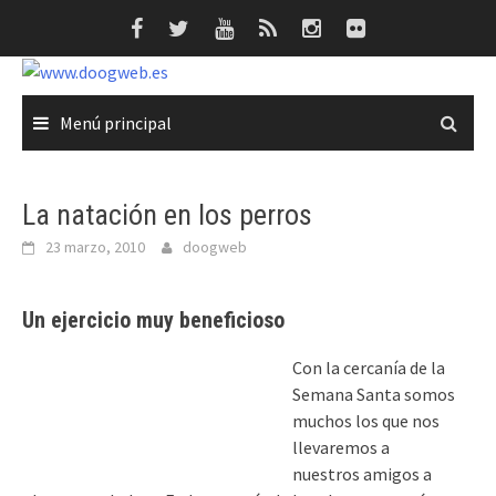
Saltar
al
contenido
Menú principal
La natación en los perros
23 marzo, 2010
doogweb
Un ejercicio muy beneficioso
Con la cercanía de la
Semana Santa somos
muchos los que nos
llevaremos a
nuestros amigos a