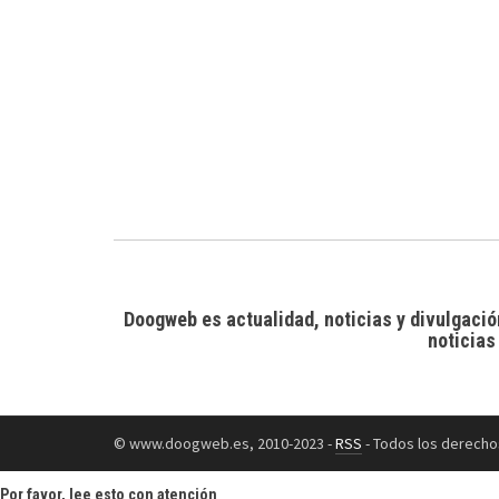
Doogweb es actualidad, noticias y divulgació
noticias
© www.doogweb.es, 2010-2023 -
RSS
- Todos los derecho
Por favor, lee esto con atención