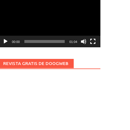
ídeo
00:00
01:04
REVISTA GRATIS DE DOOGWEB