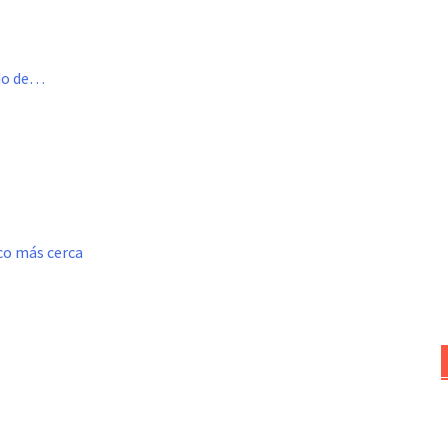
ado de…
oco más cerca