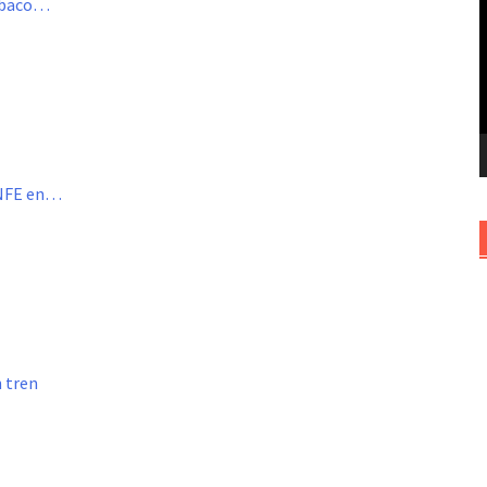
Tabaco…
v
ENFE en…
n tren