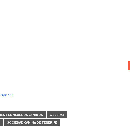
mayores
NES Y CONCURSOS CANINOS
GENERAL
N
SOCIEDAD CANINA DE TENERIFE