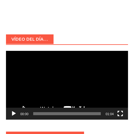
VÍDEO DEL DÍA…
Reproductor
de
vídeo
00:00
01:04