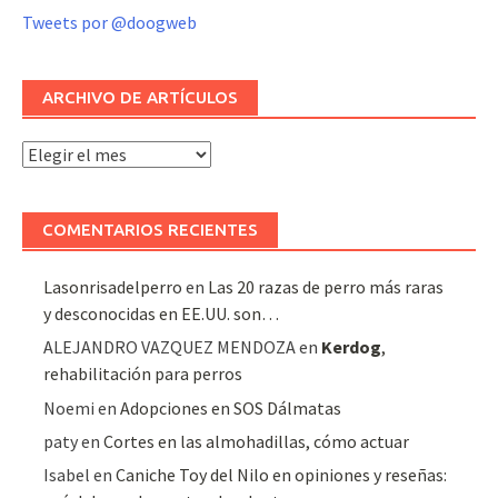
Tweets por @doogweb
ARCHIVO DE ARTÍCULOS
Archivo
de
artículos
COMENTARIOS RECIENTES
Lasonrisadelperro
en
Las 20 razas de perro más raras
y desconocidas en EE.UU. son…
ALEJANDRO VAZQUEZ MENDOZA
en
Kerdog
,
rehabilitación para perros
Noemi
en
Adopciones en SOS Dálmatas
paty
en
Cortes en las almohadillas, cómo actuar
Isabel
en
Caniche Toy del Nilo en opiniones y reseñas: