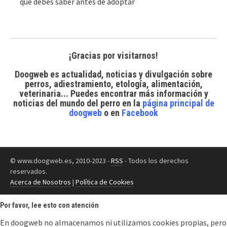
qué debes saber antes de adoptar
¡Gracias por visitarnos!
Doogweb es actualidad, noticias y divulgación sobre
perros, adiestramiento, etología, alimentación,
veterinaria... Puedes encontrar
más información y
noticias del mundo del perro
en la
página principal de
doogweb
o en
Facebook
© www.doogweb.es, 2010-2023 -
RSS
- Todos los derechos
reservados.
Acerca de Nosotros
|
Política de Cookies
Por favor, lee esto con atención
En doogweb no almacenamos ni utilizamos cookies propias, pero