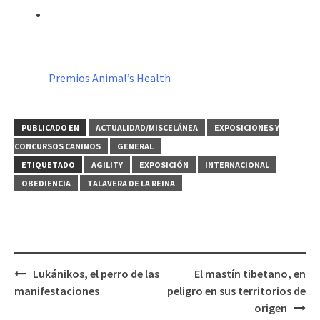
Premios Animal’s Health
PUBLICADO EN
ACTUALIDAD/MISCELÁNEA
EXPOSICIONES Y
CONCURSOS CANINOS
GENERAL
ETIQUETADO
AGILITY
EXPOSICIÓN
INTERNACIONAL
OBEDIENCIA
TALAVERA DE LA REINA
Navegación
Lukánikos, el perro de las
El mastín tibetano, en
de
manifestaciones
peligro en sus territorios de
entradas
origen