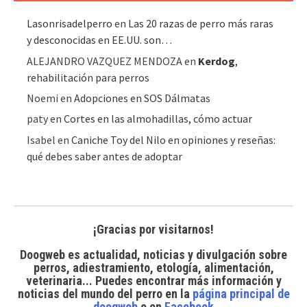
Lasonrisadelperro
en
Las 20 razas de perro más raras
y desconocidas en EE.UU. son…
ALEJANDRO VAZQUEZ MENDOZA
en
Kerdog
,
rehabilitación para perros
Noemi
en
Adopciones en SOS Dálmatas
paty
en
Cortes en las almohadillas, cómo actuar
Isabel
en
Caniche Toy del Nilo en opiniones y reseñas:
qué debes saber antes de adoptar
¡Gracias por visitarnos!
Doogweb es actualidad, noticias y divulgación sobre
perros, adiestramiento, etología, alimentación,
veterinaria... Puedes encontrar
más información y
noticias del mundo del perro
en la
página principal de
doogweb
o en
Facebook