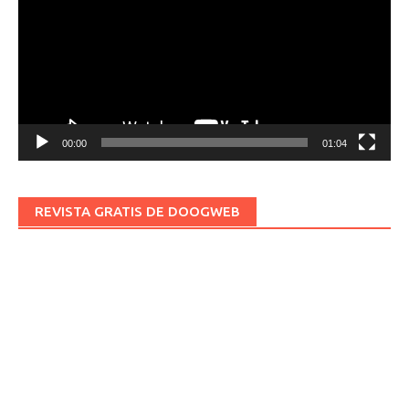
vídeo
00:00
01:04
REVISTA GRATIS DE DOOGWEB