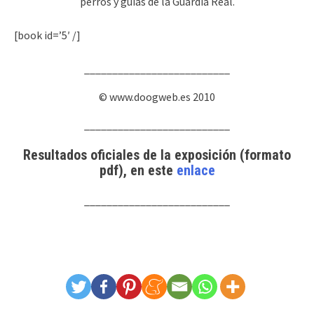
perros y guías de la Guardia Real.
[book id=’5′ /]
__________________________
© www.doogweb.es 2010
__________________________
Resultados oficiales de la exposición (formato
pdf), en este
enlace
__________________________