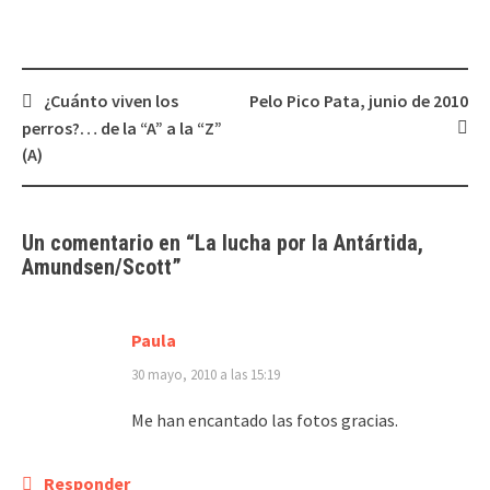
Navegación
¿Cuánto viven los
Pelo Pico Pata, junio de 2010
de
perros?… de la “A” a la “Z”
entradas
(A)
Un comentario en “
La
lucha por la Antártida
,
Amundsen/Scott
”
Paula
30 mayo, 2010 a las 15:19
Me han encantado las fotos gracias.
Responder