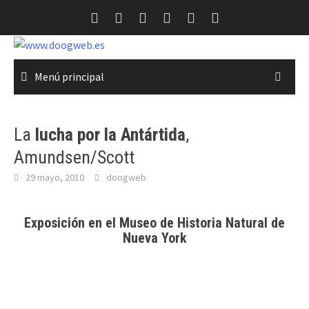
Saltar
al
contenido
Menú principal
La
lucha por la Antártida
,
Amundsen/Scott
29 mayo, 2010
doogweb
Exposición en el Museo de Historia Natural de
Nueva York