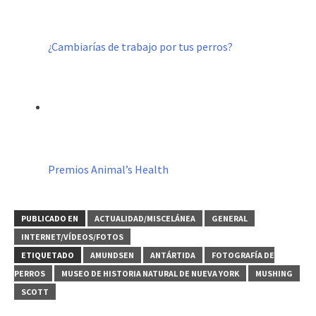
¿Cambiarías de trabajo por tus perros?
Premios Animal’s Health
PUBLICADO EN
ACTUALIDAD/MISCELÁNEA
GENERAL
INTERNET/VÍDEOS/FOTOS
ETIQUETADO
AMUNDSEN
ANTÁRTIDA
FOTOGRAFÍA DE
PERROS
MUSEO DE HISTORIA NATURAL DE NUEVA YORK
MUSHING
SCOTT