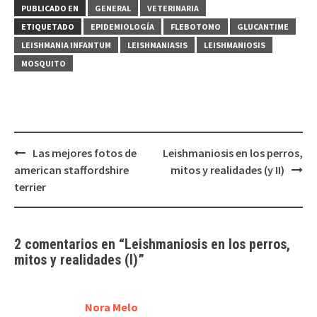
PUBLICADO EN
GENERAL
VETERINARIA
ETIQUETADO
EPIDEMIOLOGÍA
FLEBOTOMO
GLUCANTIME
LEISHMANIA INFANTUM
LEISHMANIASIS
LEISHMANIOSIS
MOSQUITO
Navegación
Las mejores fotos de
Leishmaniosis en los perros,
de
american staffordshire
mitos y realidades (y II)
entradas
terrier
2 comentarios en “
Leishmaniosis en los perros,
mitos y realidades (I)
”
Nora Melo