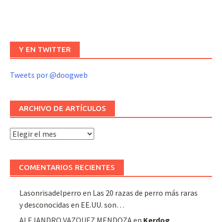
Y EN TWITTER
Tweets por @doogweb
ARCHIVO DE ARTÍCULOS
Archivo
de
artículos
COMENTARIOS RECIENTES
Lasonrisadelperro
en
Las 20 razas de perro más raras
y desconocidas en EE.UU. son…
ALEJANDRO VAZQUEZ MENDOZA
en
Kerdog
,