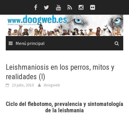
Saltar
al
contenido
Menú principal
Leishmaniosis en los perros, mitos y
realidades (I)
23 julio, 2010
doogweb
Ciclo del flebotomo, prevalencia y sintomatología
de la leishmania