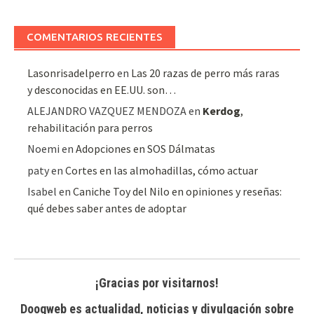
de
artículos
COMENTARIOS RECIENTES
Lasonrisadelperro
en
Las 20 razas de perro más raras
y desconocidas en EE.UU. son…
ALEJANDRO VAZQUEZ MENDOZA
en
Kerdog
,
rehabilitación para perros
Noemi
en
Adopciones en SOS Dálmatas
paty
en
Cortes en las almohadillas, cómo actuar
Isabel
en
Caniche Toy del Nilo en opiniones y reseñas:
qué debes saber antes de adoptar
¡Gracias por visitarnos!
Doogweb es actualidad, noticias y divulgación sobre