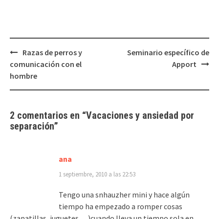
Navegación
Razas de perros y
Seminario específico de
de
comunicación con el
Apport
entradas
hombre
2 comentarios en “
Vacaciones y ansiedad por
separación
”
ana
1 septiembre, 2010 a las 22:53
Tengo una snhauzher mini y hace algún
tiempo ha empezado a romper cosas
(zapatillas, juguetes….)cuando lleva un tiempo sola en