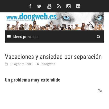
Saltar
al
contenido
Menú principal
Vacaciones y ansiedad por separación
13 agosto, 2010
doogweb
Un problema muy extendido
Ya