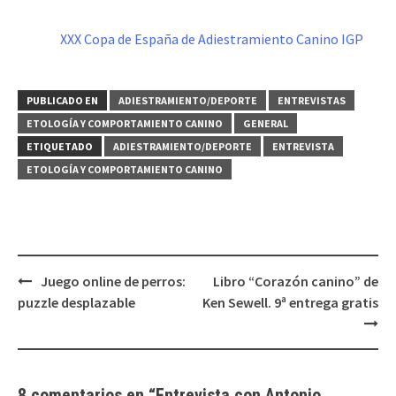
XXX Copa de España de Adiestramiento Canino IGP
PUBLICADO EN
ADIESTRAMIENTO/DEPORTE
ENTREVISTAS
ETOLOGÍA Y COMPORTAMIENTO CANINO
GENERAL
ETIQUETADO
ADIESTRAMIENTO/DEPORTE
ENTREVISTA
ETOLOGÍA Y COMPORTAMIENTO CANINO
Navegación
Juego online de perros:
Libro “Corazón canino” de
de
puzzle desplazable
Ken Sewell. 9ª entrega gratis
entradas
8 comentarios en “
Entrevista con Antonio