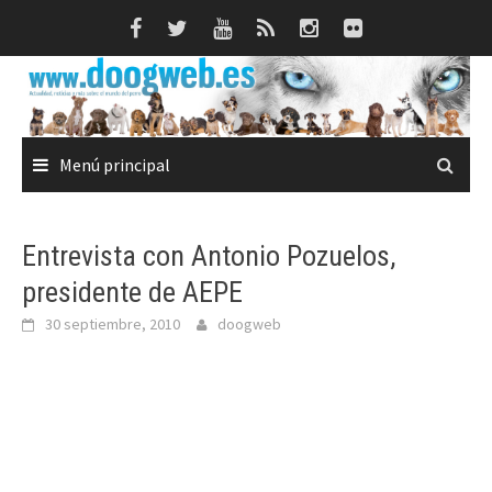
Saltar
al
contenido
Menú principal
Entrevista con Antonio Pozuelos,
presidente de AEPE
30 septiembre, 2010
doogweb