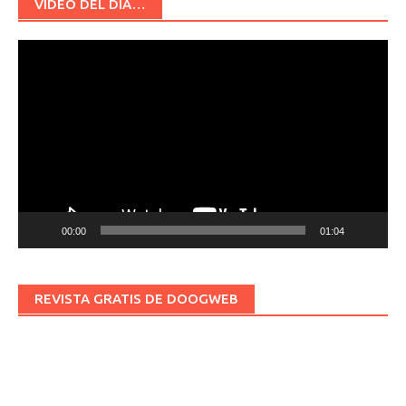
VÍDEO DEL DÍA…
Reproductor
de
vídeo
00:00
01:04
REVISTA GRATIS DE DOOGWEB