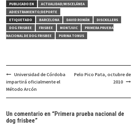
PUBLICADO EN
ACTUALIDAD/MISCELÁNEA
ADIESTRAMIENTO/DEPORTE
ETIQUETADO
BARCELONA
DAVID ROMÁN
DISCKILLERS
DOG FRISBEE
FRISBEE
MONTJUIC
PRIMERA PRUEBA
NACIONAL DE DOG FRISBEE
PURINA TONUS
Navegación
Universidad de Córdoba
Pelo Pico Pata, octubre de
de
impartirá oficialmente el
2010
entradas
Método Arcón
Un comentario en “
Primera prueba nacional de
dog frisbee
”