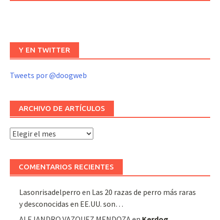
Y EN TWITTER
Tweets por @doogweb
ARCHIVO DE ARTÍCULOS
Archivo
de
artículos
COMENTARIOS RECIENTES
Lasonrisadelperro
en
Las 20 razas de perro más raras
y desconocidas en EE.UU. son…
ALEJANDRO VAZQUEZ MENDOZA
en
Kerdog
,