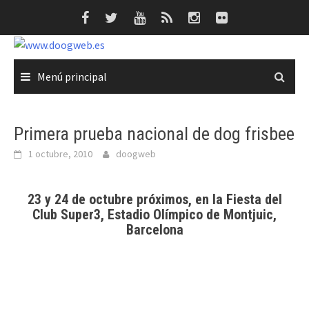
Saltar
al
contenido
Menú principal
Primera prueba nacional de dog frisbee
1 octubre, 2010
doogweb
23 y 24 de octubre próximos, en la Fiesta del
Club Super3, Estadio Olímpico de Montjuic,
Barcelona