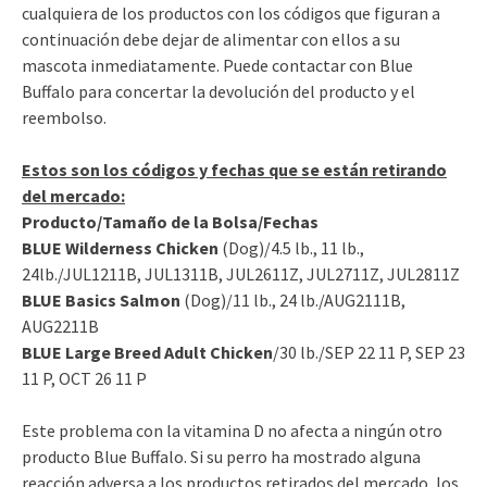
cualquiera de los productos con los códigos que figuran a
continuación debe dejar de alimentar con ellos a su
mascota inmediatamente. Puede contactar con Blue
Buffalo para concertar la devolución del producto y el
reembolso.
Estos son los códigos y fechas que se están retirando
del mercado:
Producto/Tamaño de la Bolsa/Fechas
BLUE Wilderness Chicken
(Dog)/4.5 lb., 11 lb.,
24lb./JUL1211B, JUL1311B, JUL2611Z, JUL2711Z, JUL2811Z
BLUE Basics Salmon
(Dog)/11 lb., 24 lb./AUG2111B,
AUG2211B
BLUE Large Breed Adult Chicken
/30 lb./SEP 22 11 P, SEP 23
11 P, OCT 26 11 P
Este problema con la vitamina D no afecta a ningún otro
producto Blue Buffalo. Si su perro ha mostrado alguna
reacción adversa a los productos retirados del mercado, los