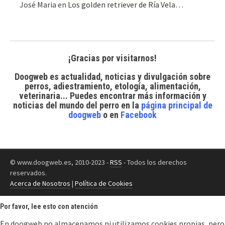
José Maria
en
Los golden retriever de Ría Vela…
¡Gracias por visitarnos!
Doogweb es actualidad, noticias y divulgación sobre
perros, adiestramiento, etología, alimentación,
veterinaria... Puedes encontrar
más información y
noticias del mundo del perro
en la
página principal de
doogweb
o en
Facebook
© www.doogweb.es, 2010-2023 -
RSS
- Todos los derechos
reservados.
Acerca de Nosotros
|
Política de Cookies
Por favor, lee esto con atención
En doogweb no almacenamos ni utilizamos cookies propias, pero