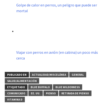
Golpe de calor en perros, un peligro que puede ser
mortal
Viajar con perros en avión (en cabina) un poco más
cerca
PUBLICADO EN
ACTUALIDAD/MISCELÁNEA
GENERAL
SALUD/ALIMENTACIÓN
ETIQUETADO
BLUE BUFFALO
BLUE WILDERNESS
COMUNICADO
EE. UU.
PIENSO
RETIRADA DE PIENSO
VITAMINA D