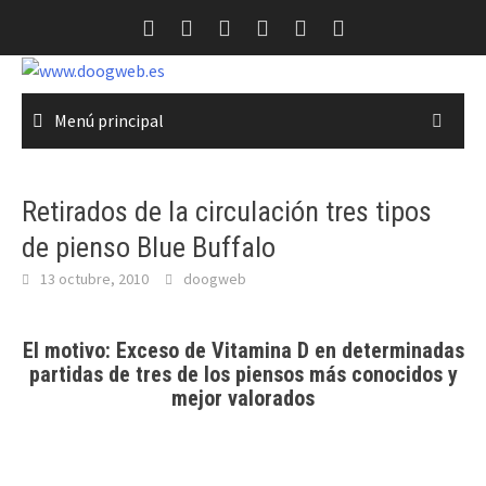
Saltar
al
contenido
Menú principal
Retirados de la circulación tres tipos
de pienso Blue Buffalo
13 octubre, 2010
doogweb
El motivo: Exceso de Vitamina D en determinadas
partidas de tres de los piensos más conocidos y
mejor valorados