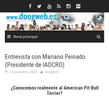
Saltar
al
contenido
Menú principal
Entrevista con Mariano Peinado
(Presidente de IADCRO)
1 noviembre, 2010
doogweb
¿Conocemos realmente al American Pit Bull
Terrier?