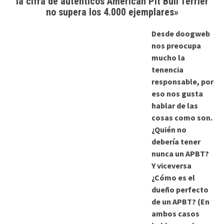
la cifra de auténticos American Pit Bull Terrier
no supera los 4.000 ejemplares»
Desde doogweb
nos preocupa
mucho la
tenencia
responsable, por
eso nos gusta
hablar de las
cosas como son.
¿Quién no
debería tener
nunca un APBT?
Y viceversa
¿Cómo es el
dueño perfecto
de un APBT? (En
ambos casos