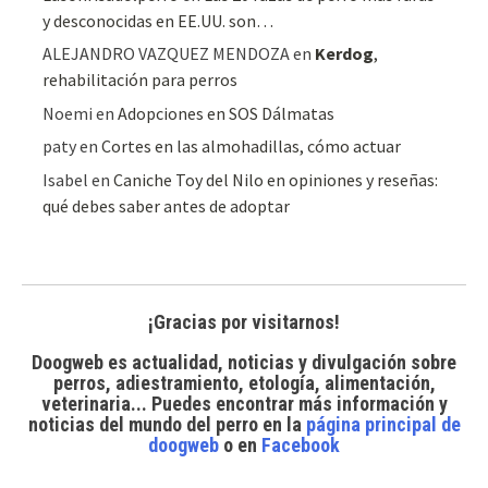
y desconocidas en EE.UU. son…
ALEJANDRO VAZQUEZ MENDOZA
en
Kerdog
,
rehabilitación para perros
Noemi
en
Adopciones en SOS Dálmatas
paty
en
Cortes en las almohadillas, cómo actuar
Isabel
en
Caniche Toy del Nilo en opiniones y reseñas:
qué debes saber antes de adoptar
¡Gracias por visitarnos!
Doogweb es actualidad, noticias y divulgación sobre
perros, adiestramiento, etología, alimentación,
veterinaria... Puedes encontrar
más información y
noticias del mundo del perro
en la
página principal de
doogweb
o en
Facebook