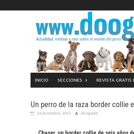
Saltar
al
contenido
INICIO
SECCIONES
REVISTA GRATIS
Un perro de la raza border collie
24 diciembre, 2010
doogweb
Chaser, un border collie de seis años 