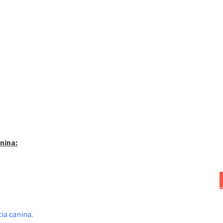
nina:
cia canina
.