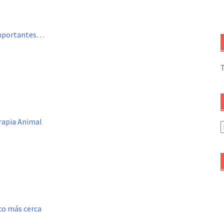
 importantes…
erapia Animal
A
d
a
oco más cerca