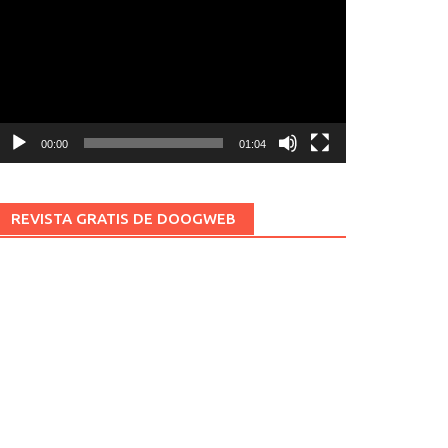
ídeo
00:00
01:04
REVISTA GRATIS DE DOOGWEB