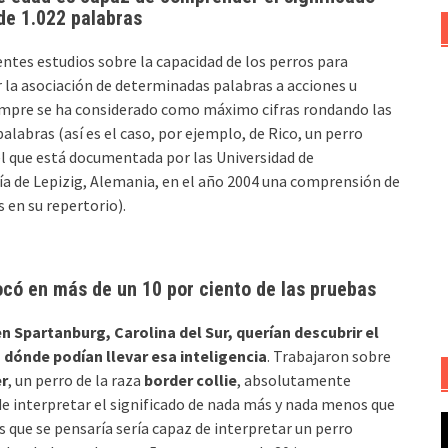
 de 1.022 palabras
entes estudios sobre la capacidad de los perros para
la asociación de determinadas palabras a acciones u
empre se ha considerado como máximo cifras rondando las
alabras (así es el caso, por ejemplo, de Rico, un perro
l que está documentada por las Universidad de
a de Lepizig, Alemania, en el año 2004 una comprensión de
 en su repertorio).
ocó en más de un 10 por ciento de las pruebas
en Spartanburg, Carolina del Sur, querían descubrir el
a dónde podían llevar esa inteligencia
. Trabajaron sobre
r
, un perro de la raza
border collie
, absolutamente
 de interpretar el significado de nada más y nada menos que
R
as que se pensaría sería capaz de interpretar un perro
d