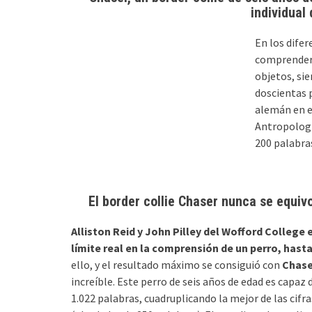
individual
En los difer
comprender 
objetos, si
doscientas p
alemán en e
Antropologí
200 palabras
El border collie Chaser nunca se equiv
Alliston Reid y John Pilley del Wofford College 
límite real en la comprensión de un perro, hast
ello, y el resultado máximo se consiguió con
Chase
increíble. Este perro de seis años de edad es capaz
1.022 palabras, cuadruplicando la mejor de las cifr