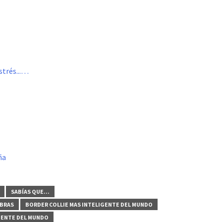
strés...…
ña
SABÍAS QUE...
ABRAS
BORDER COLLIE MAS INTELIGENTE DEL MUNDO
GENTE DEL MUNDO