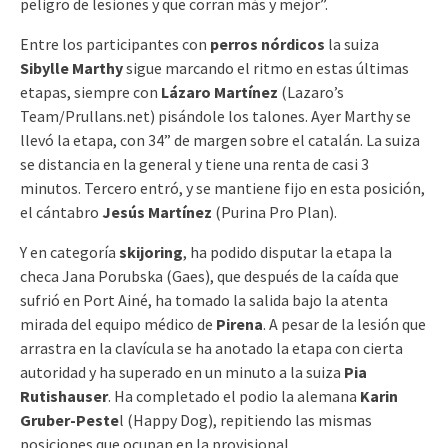
peligro de lesiones y que corran más y mejor”.
Entre los participantes con
perros nórdicos
la suiza
Sibylle Marthy
sigue marcando el ritmo en estas últimas
etapas, siempre con
Lázaro Martínez
(Lazaro’s
Team/Prullans.net) pisándole los talones. Ayer Marthy se
llevó la etapa, con 34” de margen sobre el catalán. La suiza
se distancia en la general y tiene una renta de casi 3
minutos. Tercero entró, y se mantiene fijo en esta posición,
el cántabro
Jesús Martínez
(Purina Pro Plan).
Y en categoría
skijoring
, ha podido disputar la etapa la
checa Jana Porubska (Gaes), que después de la caída que
sufrió en Port Ainé, ha tomado la salida bajo la atenta
mirada del equipo médico de
Pirena
. A pesar de la lesión que
arrastra en la clavícula se ha anotado la etapa con cierta
autoridad y ha superado en un minuto a la suiza
Pia
Rutishauser
. Ha completado el podio la alemana
Karin
Gruber-Peste
l (Happy Dog), repitiendo las mismas
posiciones que ocupan en la provisional.