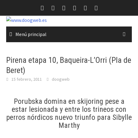
Saltar
al
contenido
Menú principal
Pirena etapa 10, Baqueira-L’Orri (Pla de
Beret)
15 febrero, 2011
doogweb
Porubska domina en skijoring pese a
estar lesionada y entre los trineos con
perros nórdicos nuevo triunfo para Sibylle
Marthy