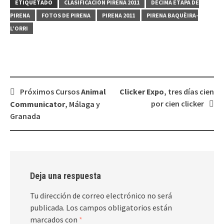
ETIQUETADO
CLASIFICACIÓN PIRENA 2011
DÉCIMA ETAPA DE
PIRENA
FOTOS DE PIRENA
PIRENA 2011
PIRENA BAQUÈIRA-
L’ORRI
Navegación
Próximos Cursos
Animal
Clicker Expo
, tres días cien
de
por cien clicker
Communicator
, Málaga y
entradas
Granada
Deja una respuesta
Tu dirección de correo electrónico no será
publicada.
Los campos obligatorios están
marcados con
*