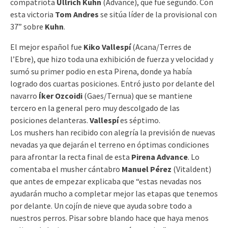
compatriota
Ullrich Kuhn
(Advance), que fue segundo. Con
esta victoria
Tom Andres
se sitúa líder de la provisional con
37” sobre
Kuhn
.
El mejor español fue
Kiko Vallespí
(Acana/Terres de
l’Ebre), que hizo toda una exhibición de fuerza y velocidad y
sumó su primer podio en esta Pirena, donde ya había
logrado dos cuartas posiciones. Entró justo por delante del
navarro
Íker Ozcoidi
(Gaes/Ternua) que se mantiene
tercero en la general pero muy descolgado de las
posiciones delanteras.
Vallespí
es séptimo.
Los mushers han recibido con alegría la previsión de nuevas
nevadas ya que dejarán el terreno en óptimas condiciones
para afrontar la recta final de esta
Pirena Advance
. Lo
comentaba el musher cántabro
Manuel Pérez
(Vitaldent)
que antes de empezar explicaba que “estas nevadas nos
ayudarán mucho a completar mejor las etapas que tenemos
por delante. Un cojín de nieve que ayuda sobre todo a
nuestros perros. Pisar sobre blando hace que haya menos