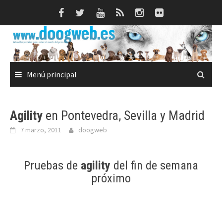
Saltar
al
contenido
Menú principal
Agility
en Pontevedra, Sevilla y Madrid
7 marzo, 2011
doogweb
Pruebas de
agility
del fin de semana
próximo