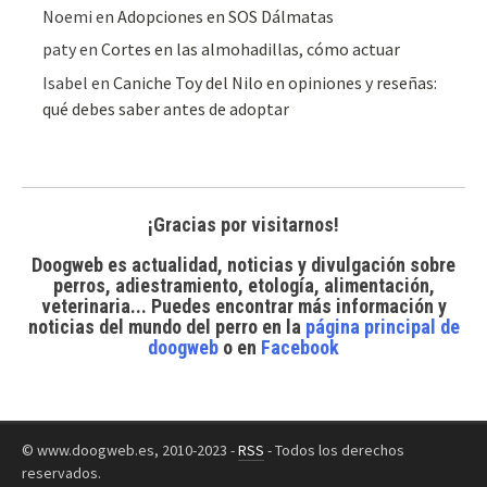
Noemi
en
Adopciones en SOS Dálmatas
paty
en
Cortes en las almohadillas, cómo actuar
Isabel
en
Caniche Toy del Nilo en opiniones y reseñas:
qué debes saber antes de adoptar
¡Gracias por visitarnos!
Doogweb es actualidad, noticias y divulgación sobre
perros, adiestramiento, etología, alimentación,
veterinaria... Puedes encontrar
más información y
noticias del mundo del perro
en la
página principal de
doogweb
o en
Facebook
© www.doogweb.es, 2010-2023 -
RSS
- Todos los derechos
reservados.