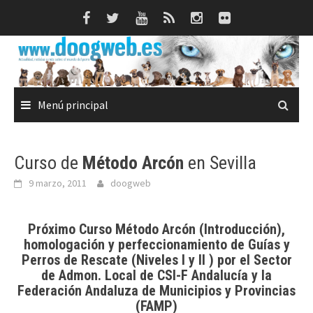
Saltar
al
contenido
Menú principal
Curso de
Método Arcón
en Sevilla
9 marzo, 2011
doogweb
Próximo
Curso Método Arcón
(Introducción),
homologación y perfeccionamiento de Guías y
Perros de Rescate (Niveles I y II ) por el Sector
de Admon. Local de CSI-F Andalucía y la
Federación Andaluza de Municipios y Provincias
(FAMP)