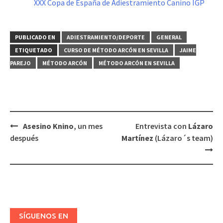
XXX Copa de España de Adiestramiento Canino IGP
PUBLICADO EN
ADIESTRAMIENTO/DEPORTE
GENERAL
ETIQUETADO
CURSO DE MÉTODO ARCÓN EN SEVILLA
JAIME
PAREJO
MÉTODO ARCÓN
MÉTODO ARCÓN EN SEVILLA
Navegación
Asesino Knino
, un mes
Entrevista con
Lázaro
de
después
Martínez
(Lázaro´s team)
entradas
SÍGUENOS EN