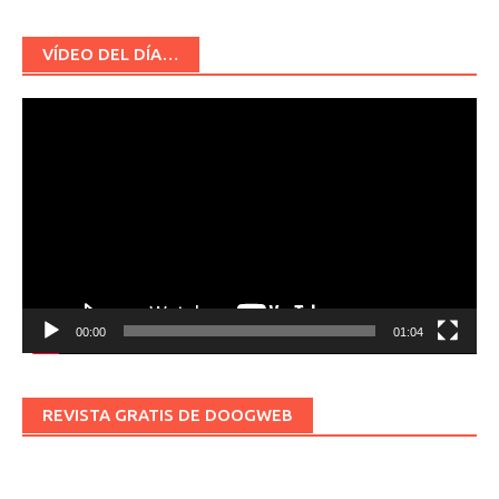
VÍDEO DEL DÍA…
Reproductor
de
vídeo
00:00
01:04
REVISTA GRATIS DE DOOGWEB