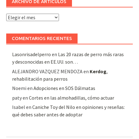
ARCHIVO DE ARTÍCULOS
Archivo
de
artículos
COMENTARIOS RECIENTES
Lasonrisadelperro
en
Las 20 razas de perro más raras
y desconocidas en EE.UU. son…
ALEJANDRO VAZQUEZ MENDOZA
en
Kerdog
,
rehabilitación para perros
Noemi
en
Adopciones en SOS Dálmatas
paty
en
Cortes en las almohadillas, cómo actuar
Isabel
en
Caniche Toy del Nilo en opiniones y reseñas:
qué debes saber antes de adoptar