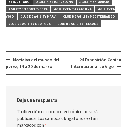
ETIQUETADO
AGILITY EN BARCELONA
AGILITY EN MURCIA
AGILITY EN PONTEVEDRA
AGILITY EN TARRAGONA
AGILITY EN
VIGO
CLUB DE AGILITY MARVI
CLUB DE AGILITY MEDITERRÁNEO
CLUB DE AGILITY NEO REUS
CLUB DE AGILITY TERCANS
Navegación
Noticias
del mundo del
24 Exposición Canina
de
perro
, 14 a 20 de marzo
Internacional de Vigo
entradas
Deja una respuesta
Tu dirección de correo electrónico no será
publicada.
Los campos obligatorios están
marcados con
*