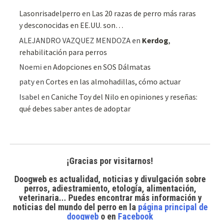
Lasonrisadelperro
en
Las 20 razas de perro más raras
y desconocidas en EE.UU. son…
ALEJANDRO VAZQUEZ MENDOZA
en
Kerdog
,
rehabilitación para perros
Noemi
en
Adopciones en SOS Dálmatas
paty
en
Cortes en las almohadillas, cómo actuar
Isabel
en
Caniche Toy del Nilo en opiniones y reseñas:
qué debes saber antes de adoptar
¡Gracias por visitarnos!
Doogweb es actualidad, noticias y divulgación sobre
perros, adiestramiento, etología, alimentación,
veterinaria... Puedes encontrar
más información y
noticias del mundo del perro
en la
página principal de
doogweb
o en
Facebook