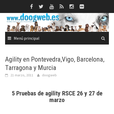
Saltar
al
contenido
Menú principal
Agility en Pontevedra,Vigo, Barcelona,
Tarragona y Murcia
21 marzo, 2011
doogweb
5 Pruebas de
agility RSCE
26 y 27 de
marzo