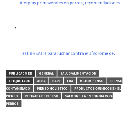
Alergias primaverales en perros, recomendaciones
Test BREATH para luchar contra el síndrome de…
PUBLICADO EN
GENERAL
SALUD/ALIMENTACIÓN
ETIQUETADO
ACBA
BARF
FDA
MEJOR PIENSO
PIENSO
CONTAMINADO
PIENSO HOLÍSTICO
PRODUCTOS QUÍMICOS EN EL
PIENSO
RETIRADA DE PIENSO
SALMONELLA EN COMIDA PARA
PERROS