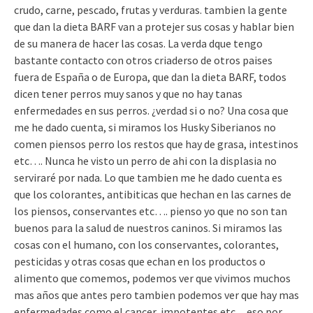
crudo, carne, pescado, frutas y verduras. tambien la gente
que dan la dieta BARF van a protejer sus cosas y hablar bien
de su manera de hacer las cosas. La verda dque tengo
bastante contacto con otros criaderso de otros paises
fuera de España o de Europa, que dan la dieta BARF, todos
dicen tener perros muy sanos y que no hay tanas
enfermedades en sus perros. ¿verdad si o no? Una cosa que
me he dado cuenta, si miramos los Husky Siberianos no
comen piensos perro los restos que hay de grasa, intestinos
etc…. Nunca he visto un perro de ahi con la displasia no
serviraré por nada. Lo que tambien me he dado cuenta es
que los colorantes, antibiticas que hechan en las carnes de
los piensos, conservantes etc…. pienso yo que no son tan
buenos para la salud de nuestros caninos. Si miramos las
cosas con el humano, con los conservantes, colorantes,
pesticidas y otras cosas que echan en los productos o
alimento que comemos, podemos ver que vivimos muchos
mas años que antes pero tambien podemos ver que hay mas
enfermedades como el cancer, impotentes etc…eso por