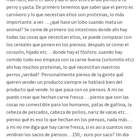
perro y yasta. De primero tenemos que saber que el perro es
carnívoro y lo que necestian ellos son proteinas, lo más
importante. a ver…. ¿qué hace un lobo cuando mata un
animal? Se come de primero los intestinos donde ahi hay
todas las cosas que necesitan ellos, se puede comparar con
los cereales que ponen en los piensos. después se como el
corazón, hijado etc… donde hay el fósforo. cuando hay
comido todo eso empeza con la carne buena (solomillo etc)
ahi hay muchos proteinas, lo qué necestitan nuestros
perros ¿verdad?. Personalmente pienso de la gente qué
queren vender un producto siempre se hablará bien del
producto qué vende. lo que pasa con os piensos. A mi no
puedo crear que hechan carne fresca…. pienso que son las
cosas no comestible para los humanos, patas de gallina, la
cebeza de pescados, cabeza de pollos, nariz de vacas etc…
pienso qué es eso lo que hechan en los piensos, nada más…
a mi no me diga que hay carne fresca, si es asi a cuantos nos
vendran los sacos de piensos…150,- euro por saco? Un dia