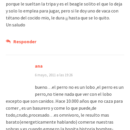
porque le sueltan la tripa y es el beagle solito el que lo deja
y solo lo emplea para jugar, pero si le doy uno de vaca con
tétano del cocido mio, le dura ¡¡ hasta que se lo quito.
Un saludo
Responder
ana
6 mayo, 2011 a las 19:26
bueno…el perro no es un lobo ,el perro es un
perro,no tiene nada que ver con el lobo
excepto que son canidos .Hace 10.000 años que no caza para
comer , es un basurero y come lo que puede,de
todo,crudo,procesado…es omnivoro, le resulto mas
barato(energeticamente hablando) comerse nuestras
sobras y es cuando empezo la bonita historia hombre-