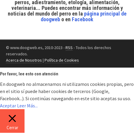
perros, adiestramiento, etología, alimentación,
veterinaria... Puedes encontrar
más información y
noticias del mundo del perro
en la
página principal de
doogweb
o en
Facebook
© www.doogweb.es, 2010-2023 -
RSS
- Todos los derechos
reservados.
Acerca de Nosotros
|
Política de Cookies
Por favor, lee esto con atención
En doogweb no almacenamos ni utilizamos cookies propias, pero
en el sitio sí puede haber cookies de terceros (Google,
Facebook...). Si continúas navegando en este sitio aceptas su uso.
Aceptar
Leer Más...
Cerrar