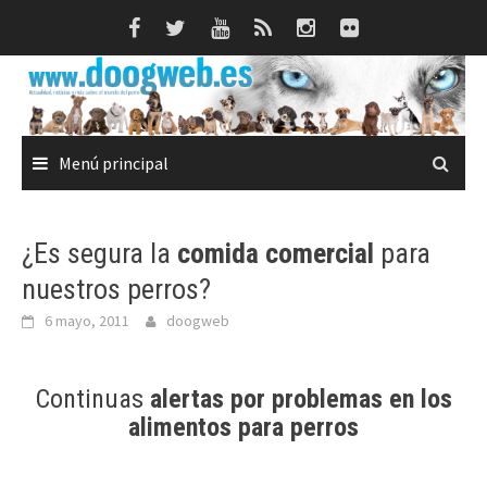
Saltar
al
contenido
Menú principal
¿Es segura la
comida comercial
para
nuestros perros?
6 mayo, 2011
doogweb
Continuas
alertas por problemas en los
alimentos para perros