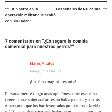
Navegación
¿Un
perro en la
Las
señales de NO calma
de
operación militar
que acabó
entradas
con Bin Laden?
7 comentarios en “
¿Es segura la
comida
comercial
para nuestros perros?
”
Mario/Milalva
6 mayo, 2011 a las 8:11
¡Un téma muy interesante!
Personalmente tengo unas opiniónes sobre ese téma
tenemos que saber qué antes no habia piensos y son los
Americanos que los han inventados por hacernos la vida
más facil, abrir el saco y darle dos veces al día pienos a tú