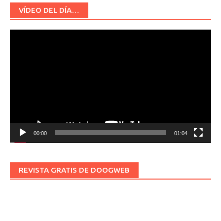
VÍDEO DEL DÍA…
Reproductor
de
vídeo
00:00
01:04
REVISTA GRATIS DE DOOGWEB