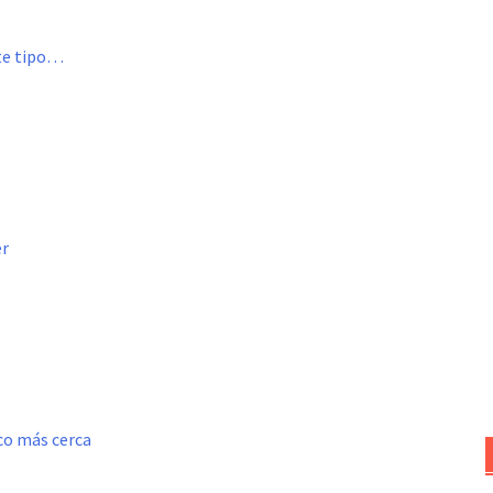
ste tipo…
er
oco más cerca