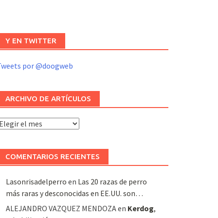
Y EN TWITTER
Tweets por @doogweb
ARCHIVO DE ARTÍCULOS
rchivo
e
rtículos
COMENTARIOS RECIENTES
Lasonrisadelperro
en
Las 20 razas de perro
más raras y desconocidas en EE.UU. son…
ALEJANDRO VAZQUEZ MENDOZA
en
Kerdog
,