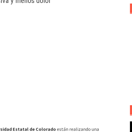
iva y menos dolor
R
rsidad Estatal de Colorado
están realizando una
d