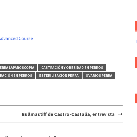
 Advanced Course
ERRA LAPAROSCOPIA
CASTRACIÓN Y OBESIDAD EN PERROS
TRACIÓN EN PERROS
ESTERILIZACIÓN PERRA
OVARIOS PERRA
A
d
a
Bullmastiff de Castro-Castalia
, entrevista