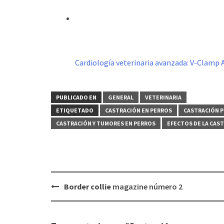
Cardiología veterinaria avanzada: V-Clamp
PUBLICADO EN
GENERAL
VETERINARIA
ETIQUETADO
CASTRACIÓN EN PERROS
CASTRACIÓN P
CASTRACIÓN Y TUMORES EN PERROS
EFECTOS DE LA CAS
Navegación
Border collie
magazine número 2
de
entradas