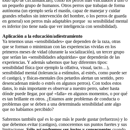
todo tipo de circunstancias), como los perros más vinculados a uno o
un pequeño grupo de humanos. Otros perros que trabajan de forma
autónoma (un ejemplo sería el mastín, capaz de manejar y cuidar
grandes rebaños sin intervención del hombre, o los perros de guarda
en general) son perros más adaptables porque su sensibilidad mental
es inferior (no tiene nada que ver inteligencia con sensibilidad).
Aplicación a la educación/adiestramiento
Ya tenemos unas «sensibilidades» que dependen de la raza, otras
que se forman o minimizan con las experiencias vividas en los
primeros meses de vidad (durante la socialización), un tercer grupo
que serían las «sensibilidades adquiridas» que dependerán de las
experiencias. Y además sabemos que hay diferentes tipos:
sensibilidad física (por ejemplo la olfativa, visual, tacto…),
sensibilidad mental (tolerancia a estímulos, al estrés, como puede ser
el castigo), y físicas-mentales (los petardos alertan un sentido, pero
desencadenan miedo o estrés en algunos perros). Con todos estos
datos, lo más importante es observar a nuestro perro, saber hasta
dónde puede llegar, por qué «falla» en algunos momentos, o por qué
es tan brillante en otros. ¿Estamos ante problemas de conducta o
problemas que se deben a una determinada sensibilidad ante algo
que no habíamos percibido?
Sabremos también qué es lo que más le puede gustar (refuerzos) y lo
que debemos evitar (castigos), conoceremos sus puntos fuertes y sus
limitaciones.
Sólo así podremos ser justos y consecuentes
cuando