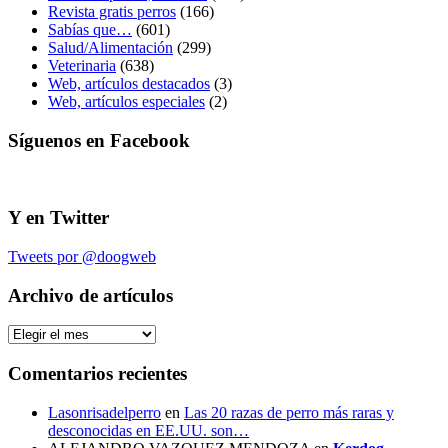
Revista gratis perros
(166)
Sabías que…
(601)
Salud/Alimentación
(299)
Veterinaria
(638)
Web, artículos destacados
(3)
Web, artículos especiales
(2)
Síguenos en Facebook
Y en Twitter
Tweets por @doogweb
Archivo de artículos
Archivo
de
artículos
Comentarios recientes
Lasonrisadelperro
en
Las 20 razas de perro más raras y
desconocidas en EE.UU. son…