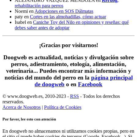
ALEJANDRO VAZQUEZ MENDOZA
en
Kerdog
,
rehabilitación para perros
Noemi
en
Adopciones en SOS Dálmatas
paty
en
Cortes en las almohadillas, cómo actuar
Isabel
en
Caniche Toy del Nilo en opiniones y reseñas: qué
debes saber antes de adoptar
¡Gracias por visitarnos!
Doogweb es actualidad, noticias y divulgación sobre
perros, adiestramiento, etología, alimentación,
veterinaria... Puedes encontrar
más información y
noticias del mundo del perro
en la
página principal
de doogweb
o en
Facebook
© www.doogweb.es, 2010-2023 -
RSS
- Todos los derechos
reservados.
Acerca de Nosotros
|
Política de Cookies
Por favor, lee esto con atención
En doogweb no almacenamos ni utilizamos cookies propias, pero en
el sitio sí puede haber cookies de terceros (Google, Facebook...). Si