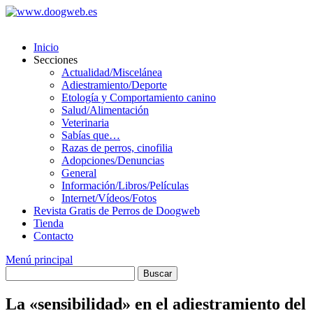
Saltar
al
contenido
Inicio
Secciones
Actualidad/Miscelánea
Adiestramiento/Deporte
Etología y Comportamiento canino
Salud/Alimentación
Veterinaria
Sabías que…
Razas de perros, cinofilia
Adopciones/Denuncias
General
Información/Libros/Películas
Internet/Vídeos/Fotos
Revista Gratis de Perros de Doogweb
Tienda
Contacto
Menú principal
La «sensibilidad» en el
adiestramiento del