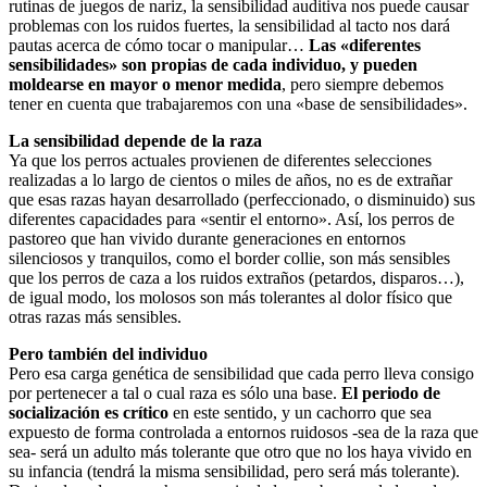
rutinas de juegos de nariz, la sensibilidad auditiva nos puede causar
problemas con los ruidos fuertes, la sensibilidad al tacto nos dará
pautas acerca de cómo tocar o manipular…
Las «diferentes
sensibilidades» son propias de cada individuo, y pueden
moldearse en mayor o menor medida
, pero siempre debemos
tener en cuenta que trabajaremos con una «base de sensibilidades».
La sensibilidad depende de la raza
Ya que los perros actuales provienen de diferentes selecciones
realizadas a lo largo de cientos o miles de años, no es de extrañar
que esas razas hayan desarrollado (perfeccionado, o disminuido) sus
diferentes capacidades para «sentir el entorno». Así, los perros de
pastoreo que han vivido durante generaciones en entornos
silenciosos y tranquilos, como el border collie, son más sensibles
que los perros de caza a los ruidos extraños (petardos, disparos…),
de igual modo, los molosos son más tolerantes al dolor físico que
otras razas más sensibles.
Pero también del individuo
Pero esa carga genética de sensibilidad que cada perro lleva consigo
por pertenecer a tal o cual raza es sólo una base.
El periodo de
socialización es crítico
en este sentido, y un cachorro que sea
expuesto de forma controlada a entornos ruidosos -sea de la raza que
sea- será un adulto más tolerante que otro que no los haya vivido en
su infancia (tendrá la misma sensibilidad, pero será más tolerante).