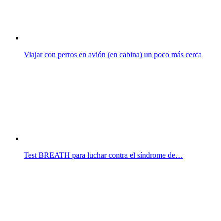
Viajar con perros en avión (en cabina) un poco más cerca
Test BREATH para luchar contra el síndrome de…