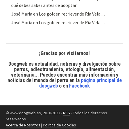
qué debes saber antes de adoptar
José Maria
en
Los golden retriever de Ría Vela…
José Maria
en
Los golden retriever de Ría Vela…
¡Gracias por visitarnos!
Doogweb es actualidad, noticias y divulgación sobre
perros, adiestramiento, etología, alimentación,
veterinaria... Puedes encontrar
más información y
noticias del mundo del perro
en la
página principal de
doogweb
o en
Facebook
© www.doogweb.es, 2010-2023 -
RSS
- Todos los derechos
reservados.
Acerca de Nosotros
|
Política de Cookies