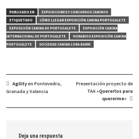
PUBLICADO EN
EXPOSICIONES Y CONCURSOS CANINOS
ETIQUETADO
CÓMO LLEGAR EXPOSICIÓN CANINA PORTUGALETE
EXPOSICIÓN CANINA DE PORTUGALETE
EXPOSICIÓN CANINA
INTERNACIONAL DE PORTUGALETE
HORARIOS EXPOSICIÓN CANINA
PORTUGALETE
SOCIEDAD CANINA LORA BARRI
Navegación
Agility
en Pontevedra,
Presentación proyecto de
de
TAA
«Quererlos para
Granada y Valencia
entradas
quererme»
Deja una respuesta