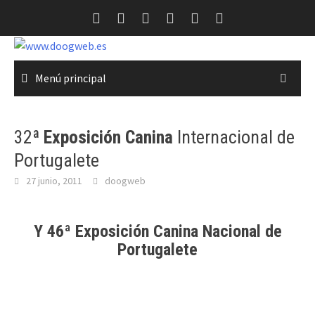
Saltar
al
contenido
Menú principal
32ª
Exposición Canina
Internacional de
Portugalete
27 junio, 2011
doogweb
Y 46ª
Exposición Canina
Nacional de
Portugalete