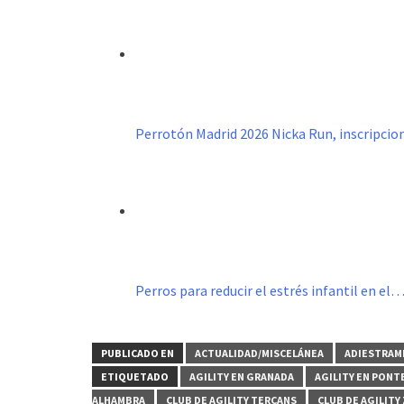
Perrotón Madrid 2026 Nicka Run, inscripcio
Perros para reducir el estrés infantil en el
PUBLICADO EN
ACTUALIDAD/MISCELÁNEA
ADIESTRAM
ETIQUETADO
AGILITY EN GRANADA
AGILITY EN PONT
ALHAMBRA
CLUB DE AGILITY TERCANS
CLUB DE AGILITY