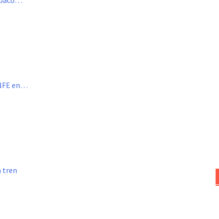
Tabaco…
ENFE en…
n tren