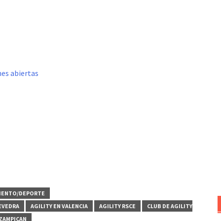
nes abiertas
…
IENTO/DEPORTE
EVEDRA
AGILITY EN VALENCIA
AGILITY RSCE
CLUB DE AGILITY
 ZAMPICAN