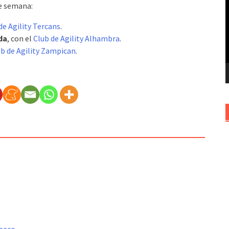
de semana:
v
de Agility Tercans
.
da
, con el
Club de Agility Alhambra
.
ub de Agility Zampican
.