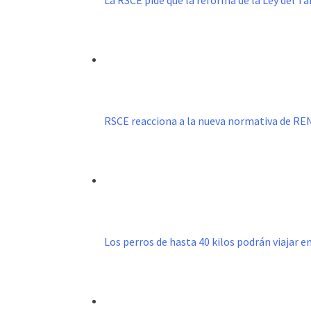
La RSCE pide que la reforma de la Ley del 
RSCE reacciona a la nueva normativa de R
Los perros de hasta 40 kilos podrán viajar e