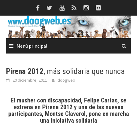
Saltar
al
contenido
Menú principal
Pirena 2012
, más solidaria que nunca
20 diciembre, 2011
doogweb
El musher con discapacidad,
Felipe Cartas
, se
estrena en
Pirena 2012
y una de las nuevas
participantes,
Montse Claverol
, pone en marcha
una iniciativa solidaria