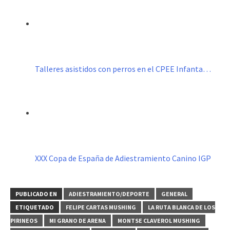
Talleres asistidos con perros en el CPEE Infanta…
XXX Copa de España de Adiestramiento Canino IGP
PUBLICADO EN
ADIESTRAMIENTO/DEPORTE
GENERAL
ETIQUETADO
FELIPE CARTAS MUSHING
LA RUTA BLANCA DE LOS
PIRINEOS
MI GRANO DE ARENA
MONTSE CLAVEROL MUSHING