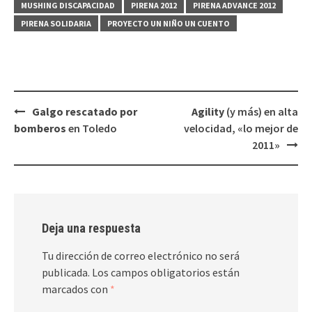
MUSHING DISCAPACIDAD
PIRENA 2012
PIRENA ADVANCE 2012
PIRENA SOLIDARIA
PROYECTO UN NIÑO UN CUENTO
Navegación
Galgo rescatado por
Agility
(y más) en alta
de
bomberos
en Toledo
velocidad, «lo mejor de
entradas
2011»
Deja una respuesta
Tu dirección de correo electrónico no será
publicada.
Los campos obligatorios están
marcados con
*