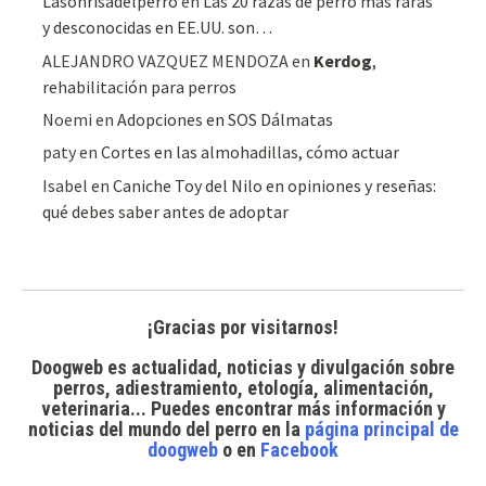
Lasonrisadelperro
en
Las 20 razas de perro más raras
y desconocidas en EE.UU. son…
ALEJANDRO VAZQUEZ MENDOZA
en
Kerdog
,
rehabilitación para perros
Noemi
en
Adopciones en SOS Dálmatas
paty
en
Cortes en las almohadillas, cómo actuar
Isabel
en
Caniche Toy del Nilo en opiniones y reseñas:
qué debes saber antes de adoptar
¡Gracias por visitarnos!
Doogweb es actualidad, noticias y divulgación sobre
perros, adiestramiento, etología, alimentación,
veterinaria... Puedes encontrar
más información y
noticias del mundo del perro
en la
página principal de
doogweb
o en
Facebook