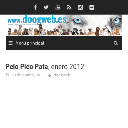
Saltar
al
contenido
Menú principal
Pelo Pico Pata
, enero 2012
29 diciembre, 2011
doogweb