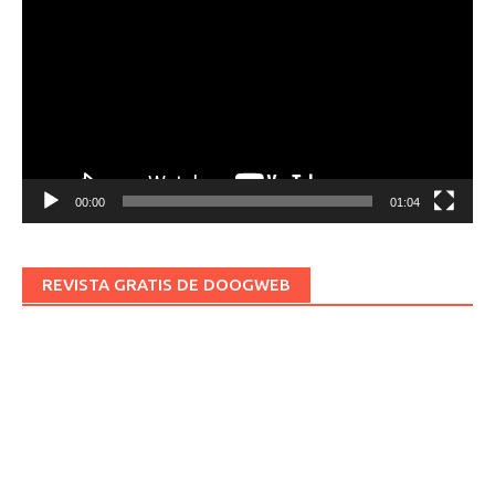
de
vídeo
00:00
01:04
REVISTA GRATIS DE DOOGWEB