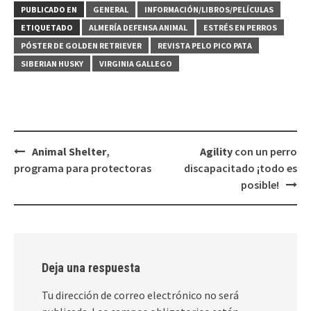
PUBLICADO EN
GENERAL
INFORMACIÓN/LIBROS/PELÍCULAS
ETIQUETADO
ALMERÍA DEFENSA ANIMAL
ESTRÉS EN PERROS
PÓSTER DE GOLDEN RETRIEVER
REVISTA PELO PICO PATA
SIBERIAN HUSKY
VIRGINIA GALLEGO
Navegación
Animal Shelter
,
Agility
con un perro
de
programa para protectoras
discapacitado ¡todo es
entradas
posible!
Deja una respuesta
Tu dirección de correo electrónico no será