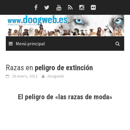
Saltar
al
contenido
Menú principal
Razas en
peligro de extinción
28 enero, 2012
doogweb
El peligro de
«las razas de moda»