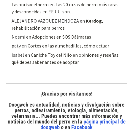
Lasonrisadelperro
en
Las 20 razas de perro más raras
y desconocidas en EE.UU. son…
ALEJANDRO VAZQUEZ MENDOZA
en
Kerdog
,
rehabilitación para perros
Noemi
en
Adopciones en SOS Dálmatas
paty
en
Cortes en las almohadillas, cómo actuar
Isabel
en
Caniche Toy del Nilo en opiniones y reseñas:
qué debes saber antes de adoptar
¡Gracias por visitarnos!
Doogweb es actualidad, noticias y divulgación sobre
perros, adiestramiento, etología, alimentación,
veterinaria... Puedes encontrar
más información y
noticias del mundo del perro
en la
página principal de
doogweb
o en
Facebook