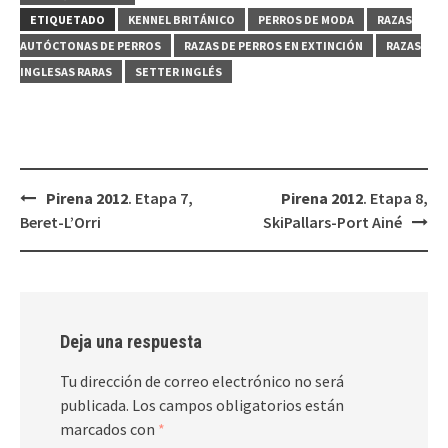
ETIQUETADO
KENNEL BRITÁNICO
PERROS DE MODA
RAZAS
AUTÓCTONAS DE PERROS
RAZAS DE PERROS EN EXTINCIÓN
RAZAS
INGLESAS RARAS
SETTER INGLÉS
Navegación
Pirena 2012
. Etapa 7,
Pirena 2012
. Etapa 8,
de
Beret-L’Orri
SkiPallars-Port Ainé
entradas
Deja una respuesta
Tu dirección de correo electrónico no será
publicada.
Los campos obligatorios están
marcados con
*