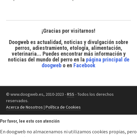
¡Gracias por visitarnos!
Doogweb es actualidad, noticias y divulgación sobre
perros, adiestramiento, etología, alimentación,
veterinaria... Puedes encontrar
más información y
noticias del mundo del perro
en la
página principal de
doogweb
o en
Facebook
© www.doogweb.es, 2010-2023 -
RSS
- Todos los derechos
reservados.
Acerca de Nosotros
|
Política de Cookies
Por favor, lee esto con atención
En doogweb no almacenamos ni utilizamos cookies propias, pero