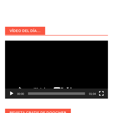
VÍDEO DEL DÍA…
Reproductor
de
vídeo
00:00
01:04
REVISTA GRATIS DE DOOGWEB