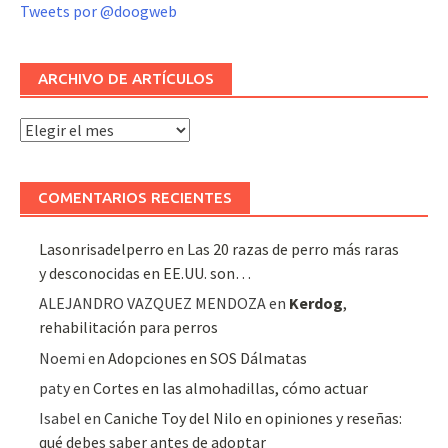
Tweets por @doogweb
ARCHIVO DE ARTÍCULOS
Archivo
de
artículos
COMENTARIOS RECIENTES
Lasonrisadelperro
en
Las 20 razas de perro más raras
y desconocidas en EE.UU. son…
ALEJANDRO VAZQUEZ MENDOZA
en
Kerdog
,
rehabilitación para perros
Noemi
en
Adopciones en SOS Dálmatas
paty
en
Cortes en las almohadillas, cómo actuar
Isabel
en
Caniche Toy del Nilo en opiniones y reseñas:
qué debes saber antes de adoptar