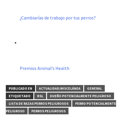
¿Cambiarías de trabajo por tus perros?
Premios Animal’s Health
PUBLICADO EN
ACTUALIDAD/MISCELÁNEA
GENERAL
ETIQUETADO
BSL
DUEÑO POTENCIALMENTE PELIGROSO
LISTA DE RAZAS PERROS PELIGROSOS
PERRO POTENCIALMENTE
PELIGROSO
PERROS PELIGROSOS