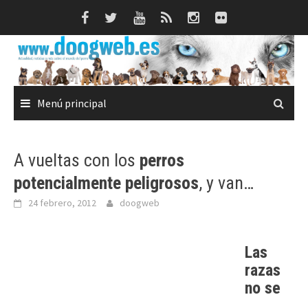
Saltar
al
contenido
Menú principal
A vueltas con los
perros
potencialmente peligrosos
, y van…
24 febrero, 2012
doogweb
Las
razas
no se