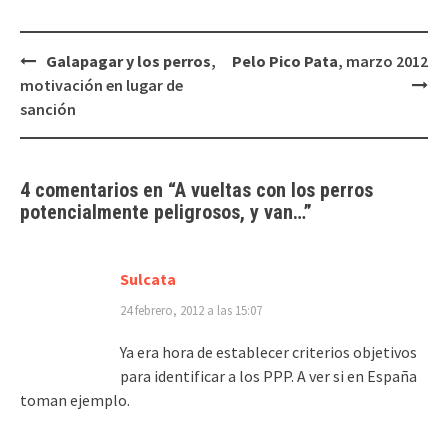
Navegación
Galapagar y los perros
,
Pelo Pico Pata
, marzo 2012
de
motivación en lugar de
entradas
sanción
4 comentarios en “
A vueltas con los
perros
potencialmente peligrosos
, y van…
”
Sulcata
24 febrero, 2012 a las 15:07
Ya era hora de establecer criterios objetivos
para identificar a los PPP. A ver si en España
toman ejemplo.