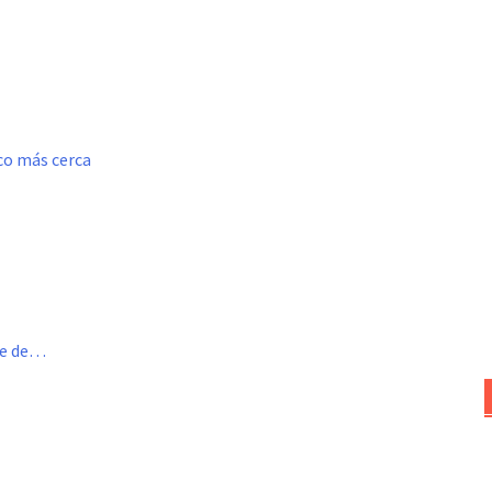
oco más cerca
me de…