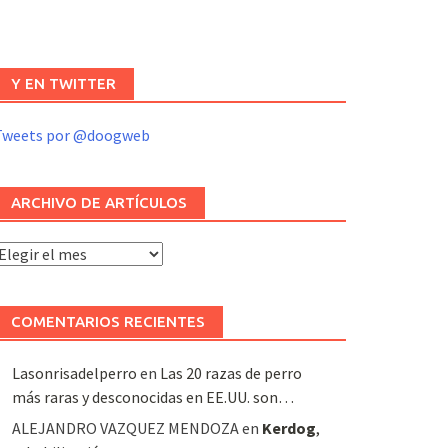
Y EN TWITTER
Tweets por @doogweb
ARCHIVO DE ARTÍCULOS
rchivo
e
rtículos
COMENTARIOS RECIENTES
Lasonrisadelperro
en
Las 20 razas de perro
más raras y desconocidas en EE.UU. son…
ALEJANDRO VAZQUEZ MENDOZA
en
Kerdog
,