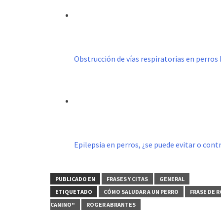
Obstrucción de vías respiratorias en perros
Epilepsia en perros, ¿se puede evitar o cont
PUBLICADO EN
FRASES Y CITAS
GENERAL
ETIQUETADO
CÓMO SALUDAR A UN PERRO
FRASE DE 
CANINO"
ROGER ABRANTES