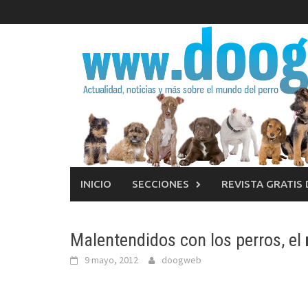
Saltar
al
contenido
INICIO
SECCIONES
REVISTA GRATIS
Malentendidos con los perros, el
9 mayo, 2012
doogweb