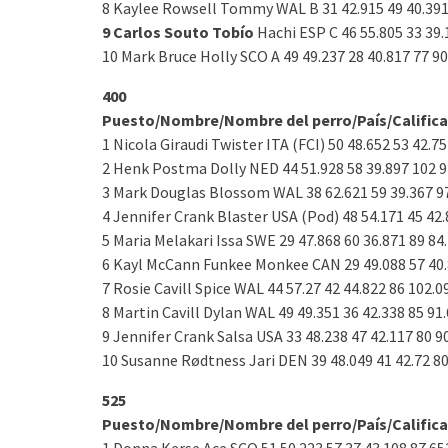
8 Kaylee Rowsell Tommy WAL B 31 42.915 49 40.391
9 Carlos Souto Tobío
Hachi ESP C 46 55.805 33 39.
10 Mark Bruce Holly SCO A 49 49.237 28 40.817 77 90
400
Puesto/Nombre/Nombre del perro/País/Calific
1 Nicola Giraudi Twister ITA (FCI) 50 48.652 53 42.7
2 Henk Postma Dolly NED 44 51.928 58 39.897 102 9
3 Mark Douglas Blossom WAL 38 62.621 59 39.367 9
4 Jennifer Crank Blaster USA (Pod) 48 54.171 45 42.
5 Maria Melakari Issa SWE 29 47.868 60 36.871 89 84
6 Kayl McCann Funkee Monkee CAN 29 49.088 57 40.
7 Rosie Cavill Spice WAL 44 57.27 42 44.822 86 102.0
8 Martin Cavill Dylan WAL 49 49.351 36 42.338 85 91
9 Jennifer Crank Salsa USA 33 48.238 47 42.117 80 9
10 Susanne Rødtness Jari DEN 39 48.049 41 42.72 80
525
Puesto/Nombre/Nombre del perro/País/Calific