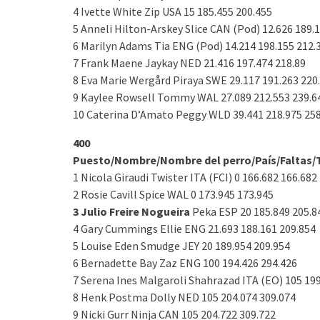
4 Ivette White Zip USA 15 185.455 200.455
5 Anneli Hilton-Arskey Slice CAN (Pod) 12.626 189.
6 Marilyn Adams Tia ENG (Pod) 14.214 198.155 212.
7 Frank Maene Jaykay NED 21.416 197.474 218.89
8 Eva Marie Wergård Piraya SWE 29.117 191.263 220
9 Kaylee Rowsell Tommy WAL 27.089 212.553 239.6
10 Caterina D’Amato Peggy WLD 39.441 218.975 25
400
Puesto/Nombre/Nombre del perro/País/Faltas/
1 Nicola Giraudi Twister ITA (FCI) 0 166.682 166.682
2 Rosie Cavill Spice WAL 0 173.945 173.945
3 Julio Freire Nogueira
Peka ESP 20 185.849 205.8
4 Gary Cummings Ellie ENG 21.693 188.161 209.854
5 Louise Eden Smudge JEY 20 189.954 209.954
6 Bernadette Bay Zaz ENG 100 194.426 294.426
7 Serena Ines Malgaroli Shahrazad ITA (EO) 105 199
8 Henk Postma Dolly NED 105 204.074 309.074
9 Nicki Gurr Ninja CAN 105 204.722 309.722