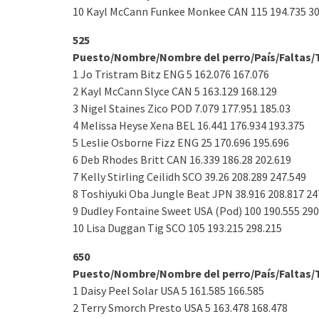
10 Kayl McCann Funkee Monkee CAN 115 194.735 30
525
Puesto/Nombre/Nombre del perro/País/Faltas/
1 Jo Tristram Bitz ENG 5 162.076 167.076
2 Kayl McCann Slyce CAN 5 163.129 168.129
3 Nigel Staines Zico POD 7.079 177.951 185.03
4 Melissa Heyse Xena BEL 16.441 176.934 193.375
5 Leslie Osborne Fizz ENG 25 170.696 195.696
6 Deb Rhodes Britt CAN 16.339 186.28 202.619
7 Kelly Stirling Ceilidh SCO 39.26 208.289 247.549
8 Toshiyuki Oba Jungle Beat JPN 38.916 208.817 24
9 Dudley Fontaine Sweet USA (Pod) 100 190.555 290
10 Lisa Duggan Tig SCO 105 193.215 298.215
650
Puesto/Nombre/Nombre del perro/País/Faltas/
1 Daisy Peel Solar USA 5 161.585 166.585
2 Terry Smorch Presto USA 5 163.478 168.478