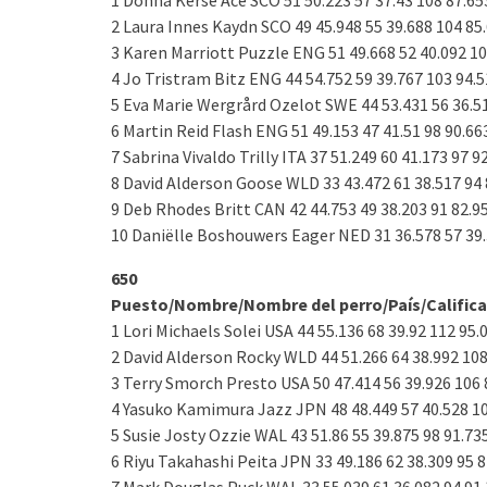
1 Donna Kerse Ace SCO 51 50.223 57 37.43 108 87.65
2 Laura Innes Kaydn SCO 49 45.948 55 39.688 104 85
3 Karen Marriott Puzzle ENG 51 49.668 52 40.092 10
4 Jo Tristram Bitz ENG 44 54.752 59 39.767 103 94.
5 Eva Marie Wergrård Ozelot SWE 44 53.431 56 36.5
6 Martin Reid Flash ENG 51 49.153 47 41.51 98 90.66
7 Sabrina Vivaldo Trilly ITA 37 51.249 60 41.173 97 9
8 David Alderson Goose WLD 33 43.472 61 38.517 94 
9 Deb Rhodes Britt CAN 42 44.753 49 38.203 91 82.9
10 Daniëlle Boshouwers Eager NED 31 36.578 57 39.
650
Puesto/Nombre/Nombre del perro/País/Calific
1 Lori Michaels Solei USA 44 55.136 68 39.92 112 95.
2 David Alderson Rocky WLD 44 51.266 64 38.992 108
3 Terry Smorch Presto USA 50 47.414 56 39.926 106 
4 Yasuko Kamimura Jazz JPN 48 48.449 57 40.528 10
5 Susie Josty Ozzie WAL 43 51.86 55 39.875 98 91.73
6 Riyu Takahashi Peita JPN 33 49.186 62 38.309 95 