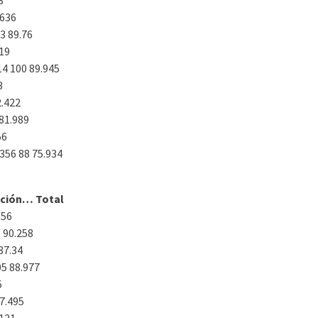
3
.636
3 89.76
519
14 100 89.945
3
2.422
81.989
56
356 88 75.934
ación… Total
056
 90.258
87.34
5 88.977
5
87.495