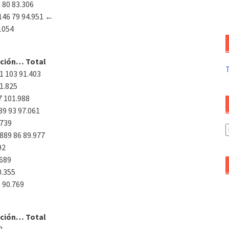
 80 83.306
146 79 94.951
←
.054
ación… Total
51 103 91.403
1.825
7 101.988
89 93 97.061
.739
A
889 86 89.977
d
92
a
.689
0.355
 90.769
ación… Total