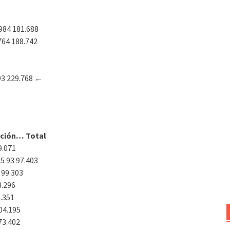
984 181.688
764 188.742
93 229.768
←
ación… Total
9.071
5 93 97.403
 99.303
8.296
2.351
04.195
73.402