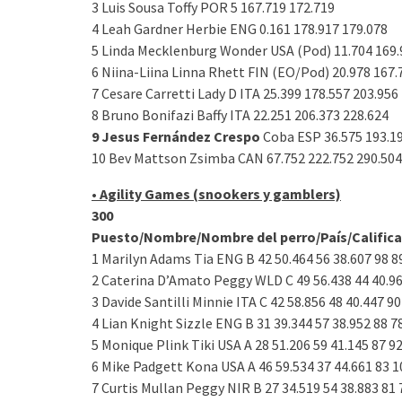
3 Luis Sousa Toffy POR 5 167.719 172.719
4 Leah Gardner Herbie ENG 0.161 178.917 179.078
5 Linda Mecklenburg Wonder USA (Pod) 11.704 169.
6 Niina-Liina Linna Rhett FIN (EO/Pod) 20.978 167.
7 Cesare Carretti Lady D ITA 25.399 178.557 203.956
8 Bruno Bonifazi Baffy ITA 22.251 206.373 228.624
9 Jesus Fernández Crespo
Coba ESP 36.575 193.1
10 Bev Mattson Zsimba CAN 67.752 222.752 290.504
• Agility Games (snookers y gamblers)
300
Puesto/Nombre/Nombre del perro/País/Calific
1 Marilyn Adams Tia ENG B 42 50.464 56 38.607 98 8
2 Caterina D’Amato Peggy WLD C 49 56.438 44 40.96
3 Davide Santilli Minnie ITA C 42 58.856 48 40.447 90
4 Lian Knight Sizzle ENG B 31 39.344 57 38.952 88 7
5 Monique Plink Tiki USA A 28 51.206 59 41.145 87 9
6 Mike Padgett Kona USA A 46 59.534 37 44.661 83 1
7 Curtis Mullan Peggy NIR B 27 34.519 54 38.883 81 