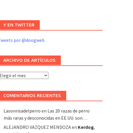
Y EN TWITTER
Tweets por @doogweb
ARCHIVO DE ARTÍCULOS
rchivo
e
rtículos
COMENTARIOS RECIENTES
Lasonrisadelperro
en
Las 20 razas de perro
más raras y desconocidas en EE.UU. son…
ALEJANDRO VAZQUEZ MENDOZA
en
Kerdog
,