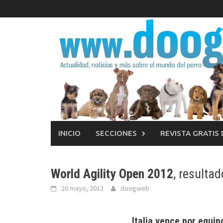
Saltar
al
contenido
INICIO
SECCIONES
REVISTA GRATIS
World Agility Open 2012
, resulta
20 mayo, 2012
doogweb
Italia
vence por equip