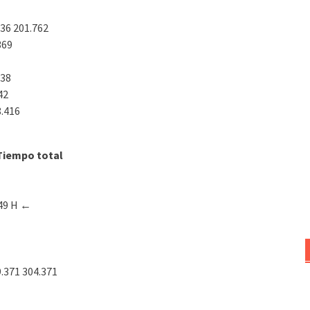
136 201.762
369
.38
42
8.416
Tiempo total
49 Η
←
.371 304.371