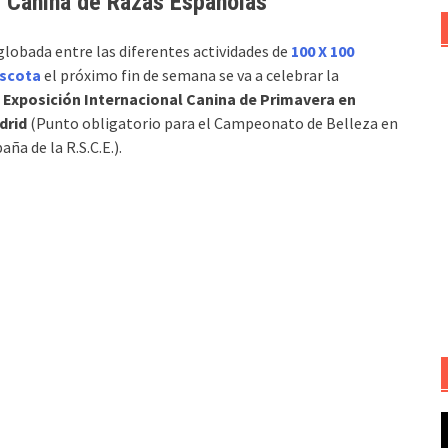
l Canina de Razas Españolas
lobada entre las diferentes actividades de
100 X 100
scota
el próximo fin de semana se va a celebrar la
º
Exposición Internacional Canina de Primavera en
drid
(Punto obligatorio para el Campeonato de Belleza en
aña de la R.S.C.E.).
R
d