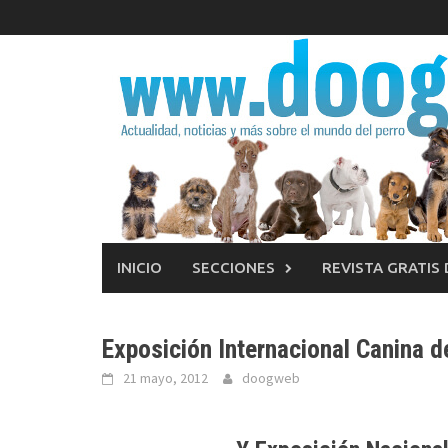
Saltar
al
contenido
INICIO
SECCIONES
REVISTA GRATIS
Exposición Internacional Canina d
21 mayo, 2012
doogweb