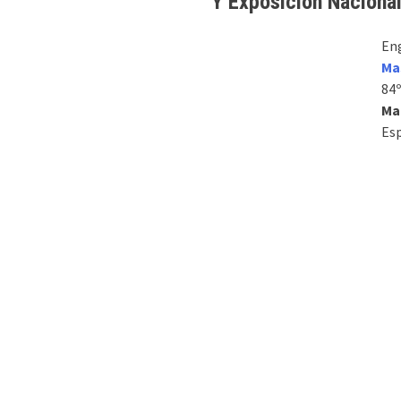
Y Exposición Naciona
Eng
Ma
84
Ma
Esp