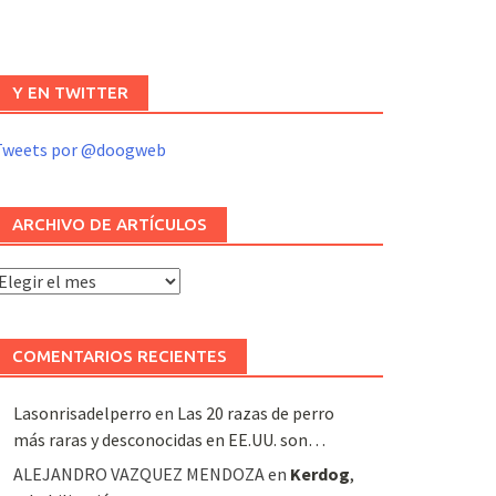
Y EN TWITTER
Tweets por @doogweb
ARCHIVO DE ARTÍCULOS
rchivo
e
rtículos
COMENTARIOS RECIENTES
Lasonrisadelperro
en
Las 20 razas de perro
más raras y desconocidas en EE.UU. son…
ALEJANDRO VAZQUEZ MENDOZA
en
Kerdog
,