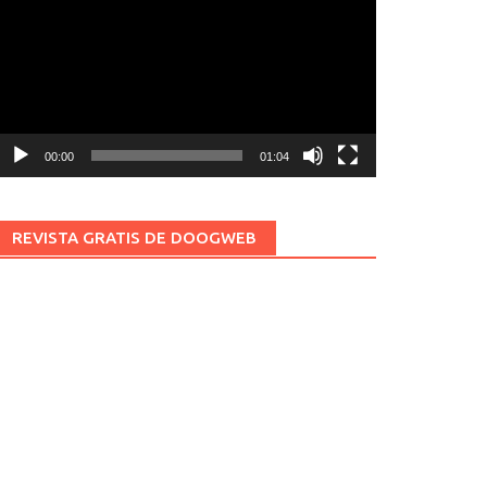
ídeo
00:00
01:04
REVISTA GRATIS DE DOOGWEB