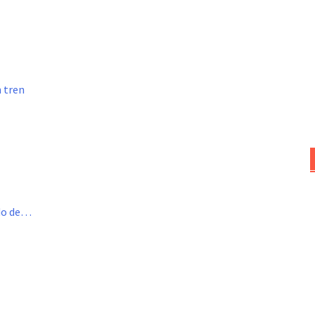
n tren
ado de…