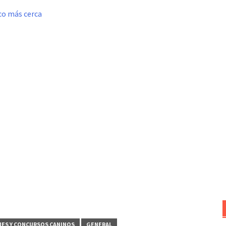
oco más cerca
NES Y CONCURSOS CANINOS
GENERAL