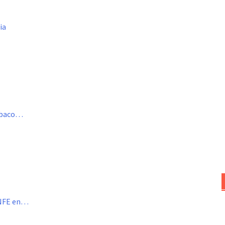
ia
Tabaco…
ENFE en…