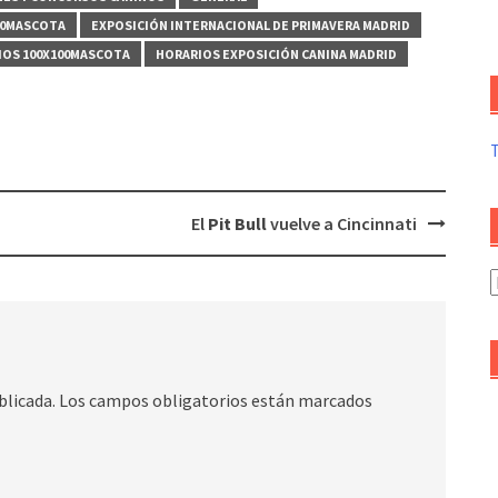
00MASCOTA
EXPOSICIÓN INTERNACIONAL DE PRIMAVERA MADRID
IOS 100X100MASCOTA
HORARIOS EXPOSICIÓN CANINA MADRID
El
Pit Bull
vuelve a Cincinnati
A
d
a
blicada.
Los campos obligatorios están marcados