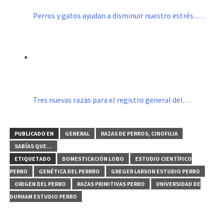
Perros y gatos ayudan a disminuir nuestro estrés...…
Tres nuevas razas para el registro general del…
PUBLICADO EN
GENERAL
RAZAS DE PERROS, CINOFILIA
SABÍAS QUE...
ETIQUETADO
DOMESTICACIÓN LOBO
ESTUDIO CIENTÍFICO
PERRO
GENÉTICA DEL PERRRO
GREGER LARSON ESTUDIO PERRO
ORIGEN DEL PERRO
RAZAS PRIMITIVAS PERRO
UNIVERSIDAD DE
DURHAM ESTUDIO PERRO