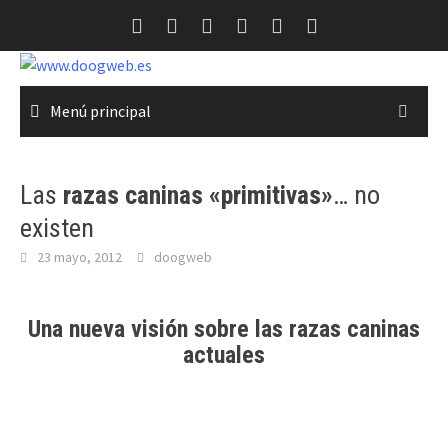
Saltar
al
contenido
Menú principal
Las
razas caninas «primitivas»
… no
existen
23 mayo, 2012
doogweb
Una nueva visión sobre las
razas caninas
actuales