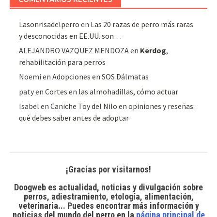
Lasonrisadelperro
en
Las 20 razas de perro más raras
y desconocidas en EE.UU. son…
ALEJANDRO VAZQUEZ MENDOZA
en
Kerdog
,
rehabilitación para perros
Noemi
en
Adopciones en SOS Dálmatas
paty
en
Cortes en las almohadillas, cómo actuar
Isabel
en
Caniche Toy del Nilo en opiniones y reseñas:
qué debes saber antes de adoptar
¡Gracias por visitarnos!
Doogweb es actualidad, noticias y divulgación sobre
perros, adiestramiento, etología, alimentación,
veterinaria... Puedes encontrar
más información y
noticias del mundo del perro
en la
página principal de