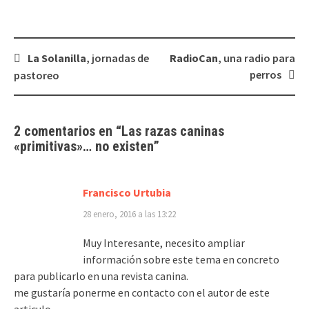
Navegación
La Solanilla
, jornadas de
RadioCan
, una radio para
de
perros
pastoreo
entradas
2 comentarios en “
Las
razas caninas
«primitivas»
… no existen
”
Francisco Urtubia
28 enero, 2016 a las 13:22
Muy Interesante, necesito ampliar
información sobre este tema en concreto
para publicarlo en una revista canina.
me gustaría ponerme en contacto con el autor de este
articulo.