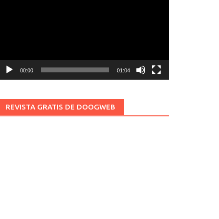
ídeo
00:00
01:04
REVISTA GRATIS DE DOOGWEB