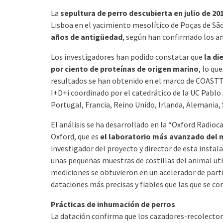
La
sepultura de perro descubierta en julio de 20
Lisboa en el yacimiento mesolítico de Poças de São
años de antigüedad
, según han confirmado los aná
Los investigadores han podido constatar que
la di
por ciento de proteínas de origen marino
, lo qu
resultados se han obtenido en el marco de COASTTR
I+D+i coordinado por el catedrático de la UC Pablo 
Portugal, Francia, Reino Unido, Irlanda, Alemania, 
El análisis se ha desarrollado en la “Oxford Radio
Oxford, que es
el laboratorio más avanzado del
investigador del proyecto y director de esta instal
unas pequeñas muestras de costillas del animal uti
mediciones se obtuvieron en un acelerador de par
dataciones más precisas y fiables que las que se 
Prácticas de inhumación de perros
La datación confirma que los cazadores-recolector