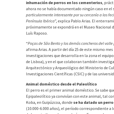
inhumación de perros en los cementerios
, prác
ahora no se había documentado ningún caso en el s
particularmente interesante por su cercanía a las fec
Península Ibérica
”, explica Pablo Arias. El enterram
próximamente se expondrá en el Museo Nacional de 
Luís Raposo.
“
Poças de São Bento y los demás concheros del valle
afirma Arias. A partir del día 25 de este mismo me
investigaciones que desarrolla en la zona el equipo
de Lisboa), y en el que colaboran también investig
Arquitectónico y Arqueológico del Ministerio de Cu
Investigaciones Científicas (CSIC) y de las universi
Animal doméstico desde el Paleolítico
El perro es el primer animal doméstico. Se sabe que
Epipaleolítico ya convivían con este animal, tal c
Koba, en Guipúzcoa, donde
se ha datado un perro
(10.000-6.000 años), el período correspondiente a 