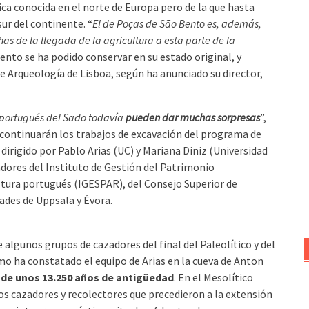
tica conocida en el norte de Europa pero de la que hasta
ur del continente. “
El de Poças de São Bento es, además,
has de la llegada de la agricultura a esta parte de la
iento se ha podido conservar en su estado original, y
Arqueología de Lisboa, según ha anunciado su director,
 portugués del Sado todavía
pueden dar muchas sorpresas
”,
s continuarán los trabajos de excavación del programa de
 dirigido por Pablo Arias (UC) y Mariana Diniz (Universidad
adores del Instituto de Gestión del Patrimonio
ltura portugués (IGESPAR), del Consejo Superior de
dades de Uppsala y Évora.
 algunos grupos de cazadores del final del Paleolítico y del
omo ha constatado el equipo de Arias en la cueva de Anton
 de unos 13.250 años de antigüedad
. En el Mesolítico
los cazadores y recolectores que precedieron a la extensión