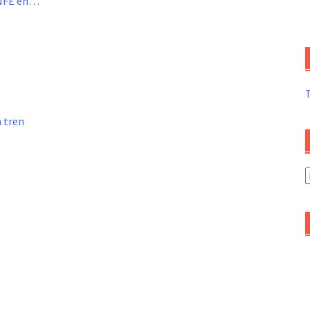
ENFE en…
n tren
A
d
a