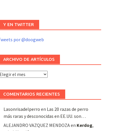
Y EN TWITTER
Tweets por @doogweb
ARCHIVO DE ARTÍCULOS
rchivo
e
rtículos
COMENTARIOS RECIENTES
Lasonrisadelperro
en
Las 20 razas de perro
más raras y desconocidas en EE.UU. son…
ALEJANDRO VAZQUEZ MENDOZA
en
Kerdog
,