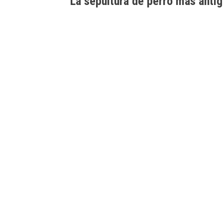
La
sepultura de perro
más antigu