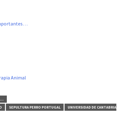
 importantes…
erapia Animal
..
O
SEPULTURA PERRO PORTUGAL
UNIVERSIDAD DE CANTABRIA