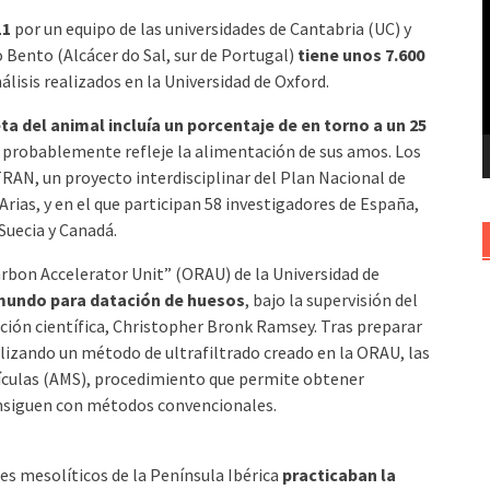
v
11
por un equipo de las universidades de Cantabria (UC) y
 Bento (Alcácer do Sal, sur de Portugal)
tiene unos 7.600
lisis realizados en la Universidad de Oxford.
eta del animal incluía un porcentaje de en torno a un 25
e probablemente refleje la alimentación de sus amos. Los
AN, un proyecto interdisciplinar del Plan Nacional de
Arias, y en el que participan 58 investigadores de España,
Suecia y Canadá.
carbon Accelerator Unit” (ORAU) de la Universidad de
 mundo para datación de huesos
, bajo la supervisión del
ación científica, Christopher Bronk Ramsey. Tras preparar
lizando un método de ultrafiltrado creado en la ORAU, las
tículas (AMS), procedimiento que permite obtener
consiguen con métodos convencionales.
es mesolíticos de la Península Ibérica
practicaban la