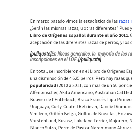
En marzo pasado vimos la estadística de las
razas 
¿Serán las mismas razas, u otras diferentes? Pues y
Libro de Orígenes Español durante el año 2011
.
aceptación de las diferentes razas de perros, y los
[pullquote]
En líneas generales, la mayoría de las
inscripciones en el LOE
.[/pullquote]
En total, se inscribieron en el Libro de Orígenes E
una disminución de 4.625 perros. Pero hay razas qu
popularidad
(2010 a 2011, con mas de un 50 por ci
Affenpinscher, Akita Americano, Australian Cattled
Bouvier de l’Entlebuch, Braco Francés Tipo Pirin
Uruguayo, Curly-Coated Retriever, Dandie Dinmont T
Vendeen, Griffón Belga, Griffon de Bruselas, Hovaw
Vorstehhund, Kuvasz, Lakeland Terrier, Majorero, 
Blanco Suizo, Perro de Pastor Maremmano Abruzzese