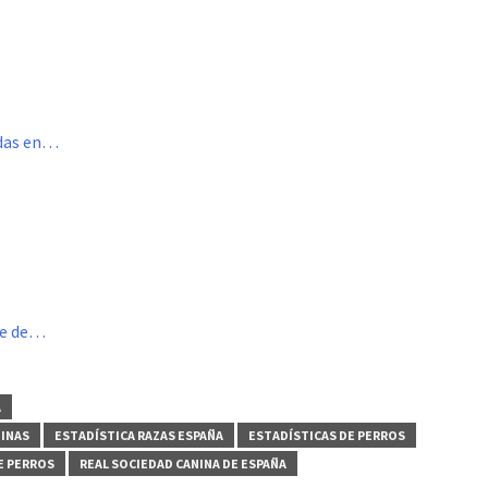
idas en…
me de…
A
NINAS
ESTADÍSTICA RAZAS ESPAÑA
ESTADÍSTICAS DE PERROS
E PERROS
REAL SOCIEDAD CANINA DE ESPAÑA