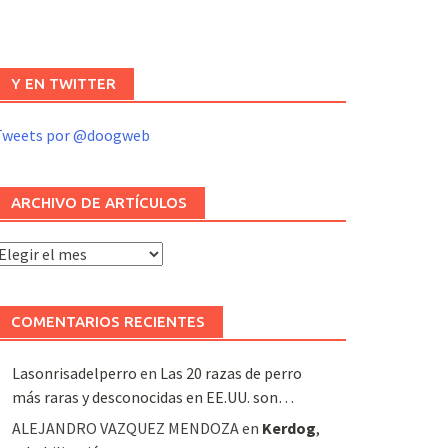
Y EN TWITTER
Tweets por @doogweb
ARCHIVO DE ARTÍCULOS
rchivo
e
rtículos
COMENTARIOS RECIENTES
Lasonrisadelperro
en
Las 20 razas de perro
más raras y desconocidas en EE.UU. son…
ALEJANDRO VAZQUEZ MENDOZA
en
Kerdog
,