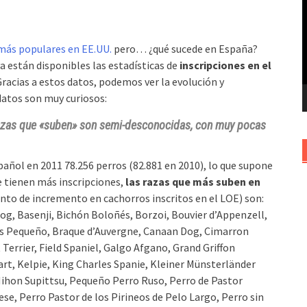
v
más populares en EE.UU.
pero… ¿qué sucede en España?
a están disponibles las estadísticas de
inscripciones en el
 Gracias a estos datos, podemos ver la evolución y
 datos son muy curiosos:
 razas que «suben» son semi-desconocidas, con muy pocas
spañol en 2011 78.256 perros (82.881 en 2010), lo que supone
e tienen más inscripciones,
las razas que más suben en
ento de incremento en cachorros inscritos en el LOE) son:
og, Basenji, Bichón Boloñés, Borzoi, Bouvier d’Appenzell,
eos Pequeño, Braque d’Auvergne, Canaan Dog, Cimarron
errier, Field Spaniel, Galgo Afgano, Grand Griffon
art, Kelpie, King Charles Spanie, Kleiner Münsterländer
Nihon Supittsu, Pequeño Perro Ruso, Perro de Pastor
, Perro Pastor de los Pirineos de Pelo Largo, Perro sin