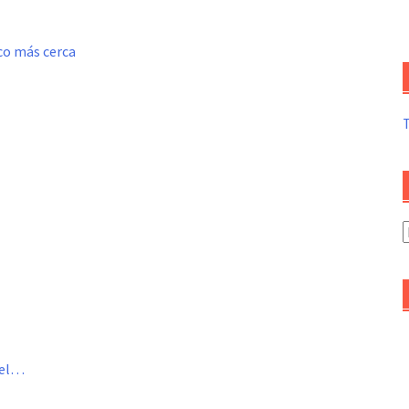
oco más cerca
A
d
a
del…