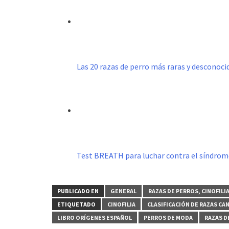
Las 20 razas de perro más raras y desconoc
Test BREATH para luchar contra el síndro
PUBLICADO EN
GENERAL
RAZAS DE PERROS, CINOFILI
ETIQUETADO
CINOFILIA
CLASIFICACIÓN DE RAZAS CA
LIBRO ORÍGENES ESPAÑOL
PERROS DE MODA
RAZAS D