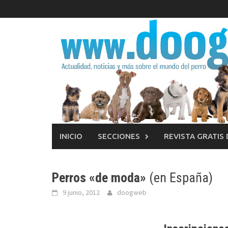
Saltar
al
contenido
INICIO
SECCIONES
REVISTA GRATIS
Perros «de moda»
(en España)
9 junio, 2012
doogweb