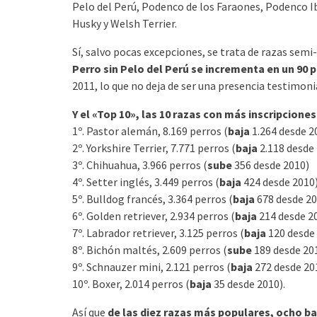
Pelo del Perú, Podenco de los Faraones, Podenco I
Husky y Welsh Terrier.
Sí, salvo pocas excepciones, se trata de razas sem
Perro sin Pelo del Perú se incrementa en un 90 
2011, lo que no deja de ser una presencia testimoni
Y el «Top 10», las 10 razas con más inscripciones
1º. Pastor alemán, 8.169 perros (
baja
1.264 desde 2
2º. Yorkshire Terrier, 7.771 perros (
baja
2.118 desde
3º. Chihuahua, 3.966 perros (
sube
356 desde 2010)
4º. Setter inglés, 3.449 perros (
baja
424 desde 2010)
5º. Bulldog francés, 3.364 perros (
baja
678 desde 20
6º. Golden retriever, 2.934 perros (
baja
214 desde 20
7º. Labrador retriever, 3.125 perros (
baja
120 desde
8º. Bichón maltés, 2.609 perros (
sube
189 desde 201
9º. Schnauzer mini, 2.121 perros (
baja
272 desde 20
10º. Boxer, 2.014 perros (
baja
35 desde 2010).
Así que
de las diez razas más populares, ocho ba