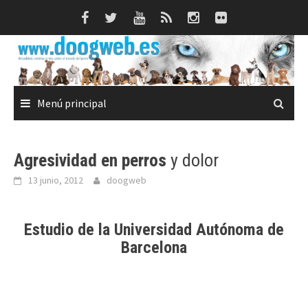
Saltar
al
contenido
Menú principal
Agresividad en perros
y dolor
13 junio, 2012
doogweb
Estudio de la
Universidad Autónoma de
Barcelona