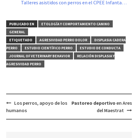
Talleres asistidos con perros en el CPEE Infanta…
PUBLICADO EN
ETOLOGÍA Y COMPORTAMIENTO CANINO
GENERAL
ETIQUETADO
AGRESIVIDAD PERRO DOLOR
DISPLASIA CADERA
PERRO
ESTUDIO CIENTÍFICO PERRO
ESTUDIO DE CONDUCTA
JOURNAL OF VETERINARY BEHAVIOR
RELACIÓN DISPLASIA Y
AGRESIVIDAD PERRO
Navegación
Los perros, apoyo de los
Pastoreo deportivo
en Ares
de
humanos
del Maestrat
entradas