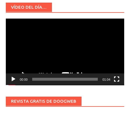
VÍDEO DEL DÍA…
Reproductor
de
vídeo
00:00
01:04
REVISTA GRATIS DE DOOGWEB