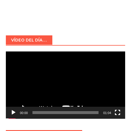
VÍDEO DEL DÍA…
Reproductor
de
vídeo
00:00
01:04