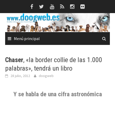
Saltar
al
contenido
Menú principal
Chaser
, «la border collie de las 1.000
palabras», tendrá un libro
28 julio, 2012
doogweb
Y se habla de una cifra astronómica