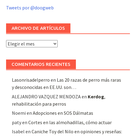
Tweets por @doogweb
ARCHIVO DE ARTÍCULOS
Archivo
de
artículos
COMENTARIOS RECIENTES
Lasonrisadelperro
en
Las 20 razas de perro más raras
y desconocidas en EE.UU. son…
ALEJANDRO VAZQUEZ MENDOZA
en
Kerdog
,
rehabilitación para perros
Noemi
en
Adopciones en SOS Dálmatas
paty
en
Cortes en las almohadillas, cómo actuar
Isabel
en
Caniche Toy del Nilo en opiniones y reseñas: