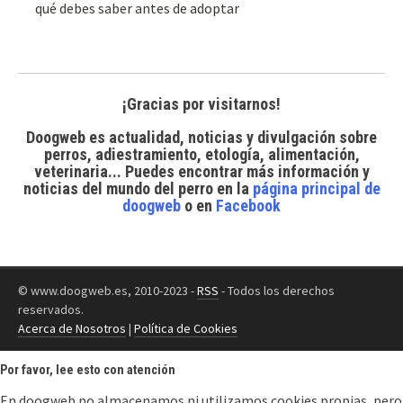
qué debes saber antes de adoptar
¡Gracias por visitarnos!
Doogweb es actualidad, noticias y divulgación sobre
perros, adiestramiento, etología, alimentación,
veterinaria... Puedes encontrar
más información y
noticias del mundo del perro
en la
página principal de
doogweb
o en
Facebook
© www.doogweb.es, 2010-2023 -
RSS
- Todos los derechos
reservados.
Acerca de Nosotros
|
Política de Cookies
Por favor, lee esto con atención
En doogweb no almacenamos ni utilizamos cookies propias, pero