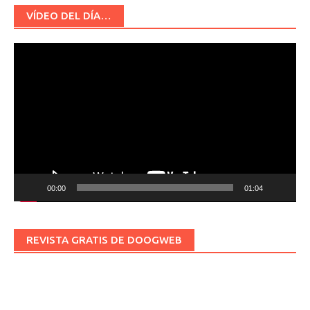
VÍDEO DEL DÍA…
Reproductor
de
vídeo
00:00
01:04
REVISTA GRATIS DE DOOGWEB