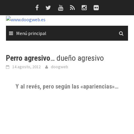
Saltar
al
contenido
Menú principal
Perro agresivo
… dueño agresivo
14 agosto, 2012
doogweb
Y al revés, pero
según las «apariencias»
…