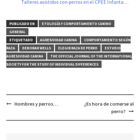
Talleres asistidos con perros en el CPEE Infanta…
PUBLICADO EN
ETOLOGÍA Y COMPORTAMIENTO CANINO
GENERAL
ETIQUETADO
AGRESIVIDAD CANINA
COMPORTAMIENTO SEGÚN
RAZA
DEBORAH WELLS
ELEGIR RAZA DE PERRO
ESTUDIO
AGRESIVIDAD CANINA
THE OFFICIAL JOURNAL OF THE INTERNATIONAL
SOCIETY FOR THE STUDY OF INDIVIDUAL DIFFERENCES
Navegación
Hombres y perros…
¿Es hora de comerse al
de
perro?
entradas