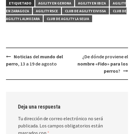
ETIQUETADO
AGILITY EN GERONA
AGILITY EN IBIZA
AGILITY
EN ZARAGOZA
AGILITY RSCE
CLUB DE AGILITY EIVISSA
CLUB DE
AGILITY L ALMOZARA
CLUB DE AGILITY LA SELVA
Navegación
Noticias
del
mundo del
¿De dónde proviene el
de
perro
, 13 a 19 de agosto
nombre «Fido» para los
entradas
perros
?
Deja una respuesta
Tu dirección de correo electrónico no será
publicada.
Los campos obligatorios están
marcados con
*