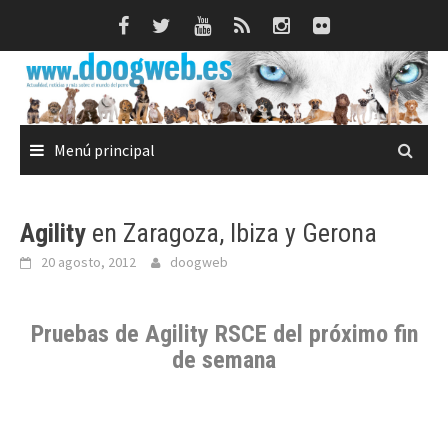
Saltar
al
contenido
Menú principal
Agility
en Zaragoza, Ibiza y Gerona
20 agosto, 2012
doogweb
Pruebas de
Agility RSCE
del próximo fin
de semana