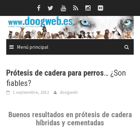
Saltar
al
contenido
Menú principal
Prótesis de cadera para perros
… ¿Son
fiables?
1 septiembre, 2012
doogweb
Buenos resultados en
prótesis de cadera
híbridas y cementadas