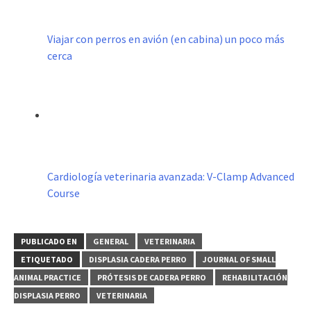
Viajar con perros en avión (en cabina) un poco más
cerca
Cardiología veterinaria avanzada: V-Clamp Advanced
Course
PUBLICADO EN
GENERAL
VETERINARIA
ETIQUETADO
DISPLASIA CADERA PERRO
JOURNAL OF SMALL
ANIMAL PRACTICE
PRÓTESIS DE CADERA PERRO
REHABILITACIÓN
DISPLASIA PERRO
VETERINARIA