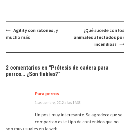
Navegación
Agility con ratones
, y
¿Qué sucede con los
de
mucho más
animales afectados por
entradas
incendios
?
2 comentarios en “
Prótesis de cadera para
perros
… ¿Son fiables?
”
Para perros
1 septiembre, 2012 a las 14:38
Un post muy interesante. Se agradece que se
compartan este tipo de contenidos que no
son muy usuales en la web.