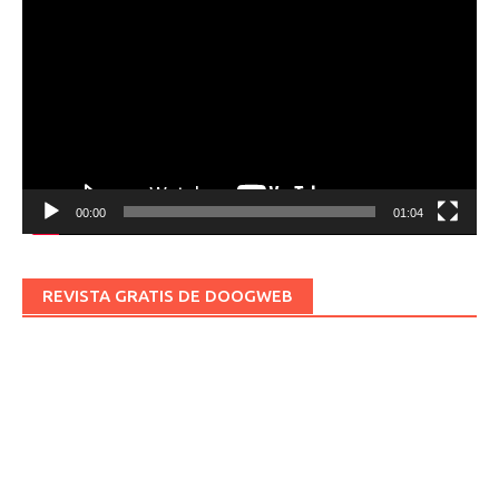
de
vídeo
00:00
01:04
REVISTA GRATIS DE DOOGWEB