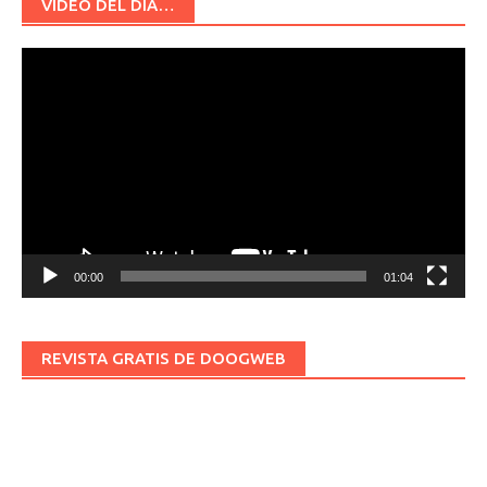
VÍDEO DEL DÍA…
Reproductor
de
vídeo
00:00
01:04
REVISTA GRATIS DE DOOGWEB