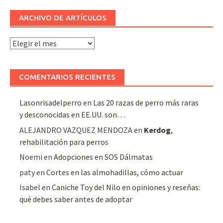
ARCHIVO DE ARTÍCULOS
Archivo
de
artículos
COMENTARIOS RECIENTES
Lasonrisadelperro
en
Las 20 razas de perro más raras
y desconocidas en EE.UU. son…
ALEJANDRO VAZQUEZ MENDOZA
en
Kerdog
,
rehabilitación para perros
Noemi
en
Adopciones en SOS Dálmatas
paty
en
Cortes en las almohadillas, cómo actuar
Isabel
en
Caniche Toy del Nilo en opiniones y reseñas:
qué debes saber antes de adoptar