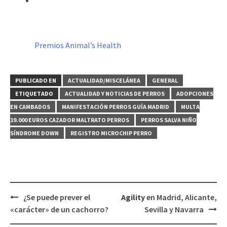
Premios Animal’s Health
PUBLICADO EN
ACTUALIDAD/MISCELÁNEA
GENERAL
ETIQUETADO
ACTUALIDAD Y NOTICIAS DE PERROS
ADOPCIONES
EN CAMBADOS
MANIFESTACIÓN PERROS GUÍA MADRID
MULTA
19.000 EUROS CAZADOR MALTRATO PERROS
PERROS SALVA NIÑO
SÍNDROME DOWN
REGISTRO MICROCHIP PERRO
Navegación
¿Se puede prever el
Agility
en Madrid, Alicante,
de
«carácter» de un cachorro?
Sevilla y Navarra
entradas