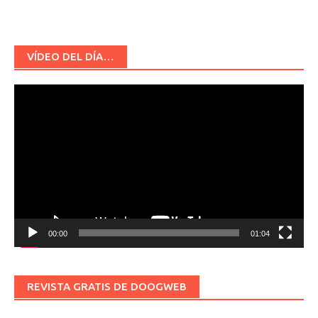
VÍDEO DEL DÍA…
Reproductor
de
vídeo
00:00
01:04
REVISTA GRATIS DE DOOGWEB