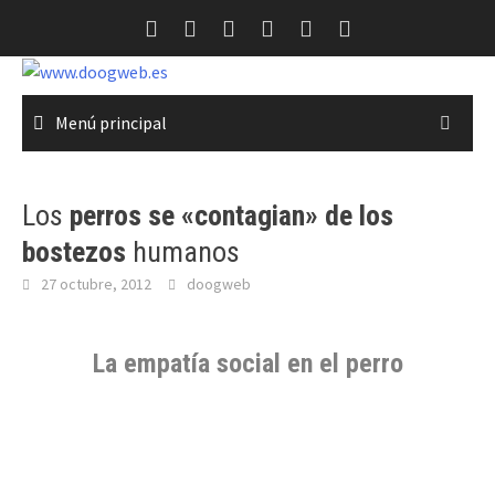
Saltar
al
contenido
Menú principal
Los
perros se «contagian» de los
bostezos
humanos
27 octubre, 2012
doogweb
La
empatía social
en el perro