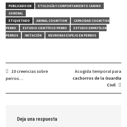
PUBLICADO EN
ETOLOGÍA Y COMPORTAMIENTO CANINO
GENERAL
ETIQUETADO
ANIMAL COGNITION
CAPACIDAD COGNITIVA
PERRO
ESTUDIO CIENTÍFICO PERRO
ESTUDIO EMPATÍA EN
PERROS
IMITACIÓN
NEURONAS ESPEJO EN PERROS
Navegación
10 creencias sobre
Acogida temporal para
de
cachorros de la Guardia
perros…
entradas
Civil
Deja una respuesta