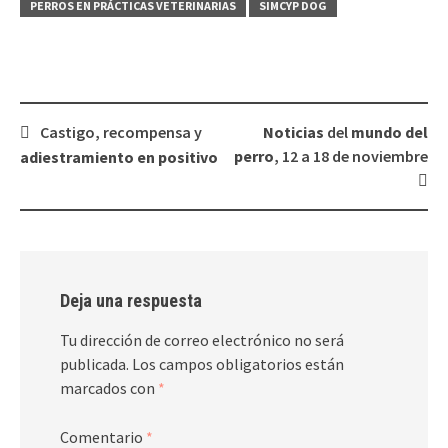
PERROS EN PRÁCTICAS VETERINARIAS
SIMCYP DOG
Navegación
Castigo, recompensa y
Noticias
del
mundo del
de
perro
, 12 a 18 de noviembre
adiestramiento en positivo
entradas
Deja una respuesta
Tu dirección de correo electrónico no será
publicada.
Los campos obligatorios están
marcados con
*
Comentario
*