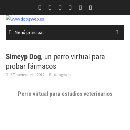
Saltar
al
contenido
Menú principal
Simcyp Dog
, un perro virtual para
probar fármacos
17 noviembre, 2012
doogweb
Perro virtual
para estudios veterinarios