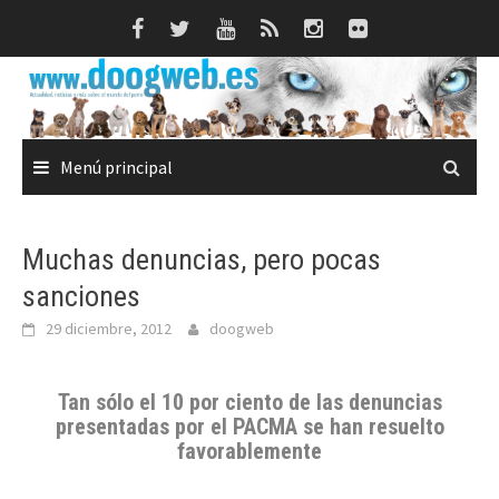
Saltar
al
contenido
Menú principal
Muchas denuncias, pero pocas
sanciones
29 diciembre, 2012
doogweb
Tan sólo el 10 por ciento de las
denuncias
presentadas por el PACMA
se han resuelto
favorablemente