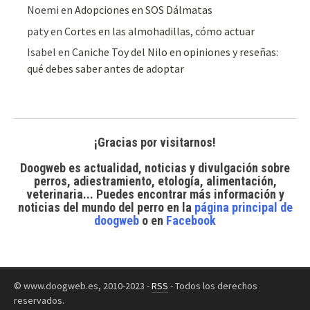
Noemi
en
Adopciones en SOS Dálmatas
paty
en
Cortes en las almohadillas, cómo actuar
Isabel
en
Caniche Toy del Nilo en opiniones y reseñas:
qué debes saber antes de adoptar
¡Gracias por visitarnos!
Doogweb es actualidad, noticias y divulgación sobre
perros, adiestramiento, etología, alimentación,
veterinaria... Puedes encontrar
más información y
noticias del mundo del perro
en la
página principal de
doogweb
o en
Facebook
© www.doogweb.es, 2010-2023 -
RSS
- Todos los derechos
reservados.