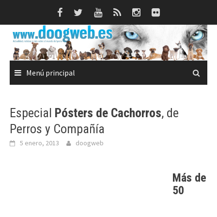
Saltar
al
contenido
Menú principal
Especial
Pósters de Cachorros
, de
Perros y Compañía
5 enero, 2013
doogweb
Más de
50