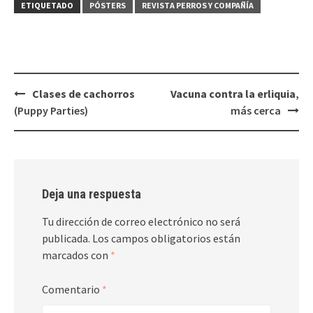
ETIQUETADO
PÓSTERS
REVISTA PERROS Y COMPAÑÍA
Navegación
Clases de cachorros
Vacuna contra la erliquia
,
de
(Puppy Parties)
más cerca
entradas
Deja una respuesta
Tu dirección de correo electrónico no será
publicada.
Los campos obligatorios están
marcados con
*
Comentario
*