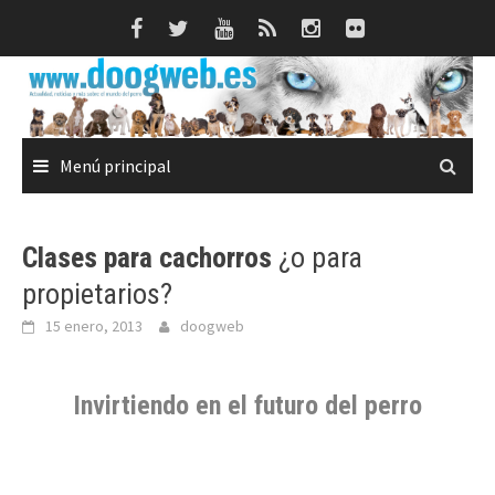
Saltar
al
contenido
Menú principal
Clases para cachorros
¿o para
propietarios?
15 enero, 2013
doogweb
Invirtiendo en el futuro del perro