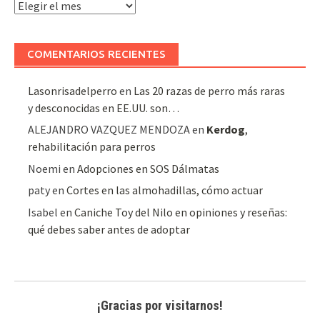
Archivo
de
artículos
COMENTARIOS RECIENTES
Lasonrisadelperro
en
Las 20 razas de perro más raras
y desconocidas en EE.UU. son…
ALEJANDRO VAZQUEZ MENDOZA
en
Kerdog
,
rehabilitación para perros
Noemi
en
Adopciones en SOS Dálmatas
paty
en
Cortes en las almohadillas, cómo actuar
Isabel
en
Caniche Toy del Nilo en opiniones y reseñas:
qué debes saber antes de adoptar
¡Gracias por visitarnos!