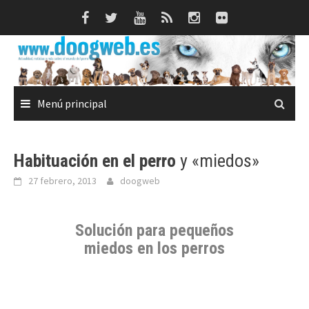
Saltar
al
contenido
Menú principal
Habituación en el perro
y «miedos»
27 febrero, 2013
doogweb
Solución para pequeños
miedos en los perros