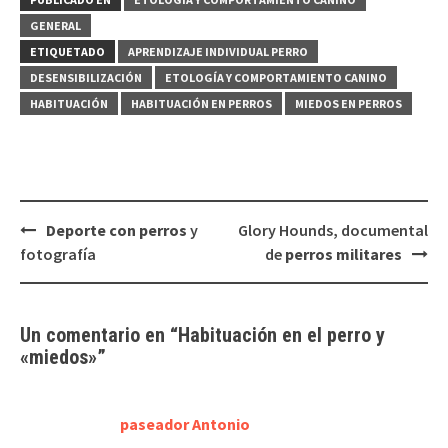
GENERAL
ETIQUETADO
APRENDIZAJE INDIVIDUAL PERRO
DESENSIBILIZACIÓN
ETOLOGÍA Y COMPORTAMIENTO CANINO
HABITUACIÓN
HABITUACIÓN EN PERROS
MIEDOS EN PERROS
Navegación
Deporte con perros
y
Glory Hounds, documental
de
fotografía
de
perros militares
entradas
Un comentario en “
Habituación en el perro
y
«miedos»
”
paseador Antonio