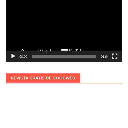
de
vídeo
00:00
01:04
REVISTA GRATIS DE DOOGWEB