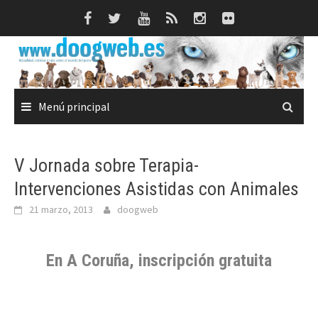
Saltar
al
contenido
Menú principal
V Jornada sobre Terapia-
Intervenciones Asistidas con Animales
21 marzo, 2013
doogweb
En A Coruña, inscripción gratuita