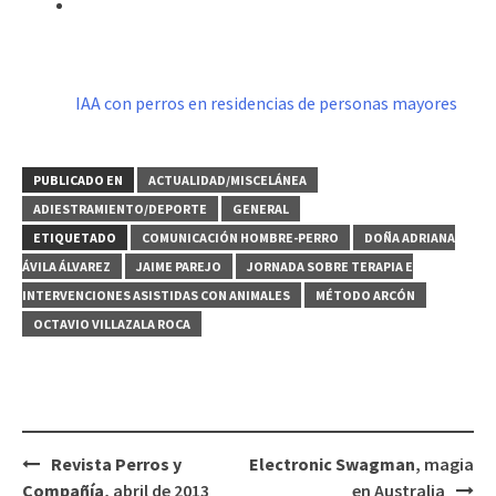
IAA con perros en residencias de personas mayores
PUBLICADO EN
ACTUALIDAD/MISCELÁNEA
ADIESTRAMIENTO/DEPORTE
GENERAL
ETIQUETADO
COMUNICACIÓN HOMBRE-PERRO
DOÑA ADRIANA
ÁVILA ÁLVAREZ
JAIME PAREJO
JORNADA SOBRE TERAPIA E
INTERVENCIONES ASISTIDAS CON ANIMALES
MÉTODO ARCÓN
OCTAVIO VILLAZALA ROCA
Navegación
Revista Perros y
Electronic Swagman
, magia
de
Compañía
, abril de 2013
en Australia