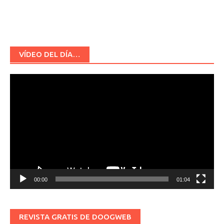
VÍDEO DEL DÍA…
Reproductor
de
vídeo
00:00
01:04
REVISTA GRATIS DE DOOGWEB